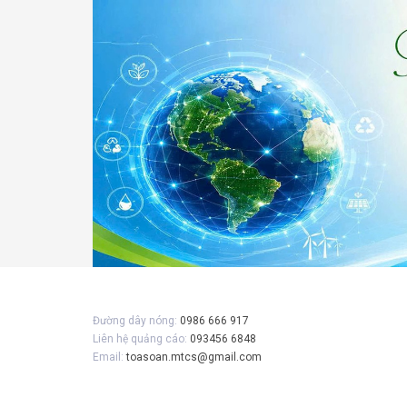
Gửi 
Đường dây nóng:
0986 666 917
Liên hệ quảng cáo:
093456 6848
Email:
toasoan.mtcs@gmail.com