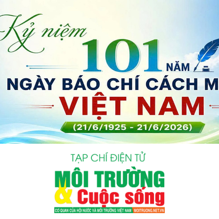
bình luận
Hủy
G