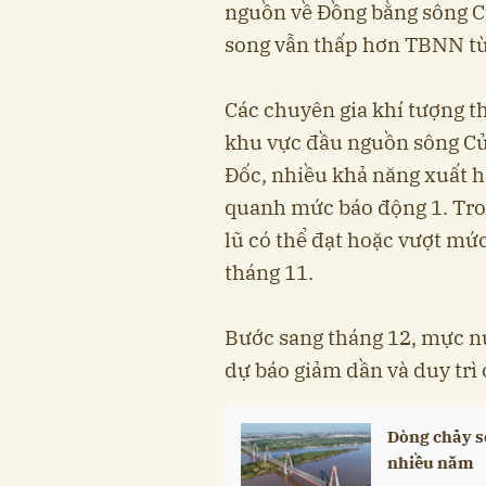
nguồn về Đồng bằng sông Cử
song vẫn thấp hơn TBNN t
Các chuyên gia khí tượng t
khu vực đầu nguồn sông Cử
Đốc, nhiều khả năng xuất h
quanh mức báo động 1. Tron
lũ có thể đạt hoặc vượt mứ
tháng 11.
Bước sang tháng 12, mực n
dự báo giảm dần và duy trì
Dòng chảy s
nhiều năm