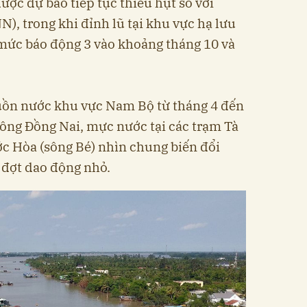
ợc dự báo tiếp tục thiếu hụt so với
), trong khi đỉnh lũ tại khu vực hạ lưu
 mức báo động 3 vào khoảng tháng 10 và
uồn nước khu vực Nam Bộ từ tháng 4 đến
sông Đồng Nai, mực nước tại các trạm Tà
ớc Hòa (sông Bé) nhìn chung biến đổi
 đợt dao động nhỏ.