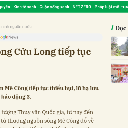
nguyên
Kinh tế xanh
Cuộc sống xanh
NETZERO
Pháp luật môi tr
Đọc 
 ninh nguồn nước
ng Cửu Long tiếp tục
 Mê Công tiếp tục thiếu hụt, lũ hạ lưu
 báo động 3.
 tượng Thủy văn Quốc gia, từ nay đến
 từ thượng nguồn sông Mê Công đổ về