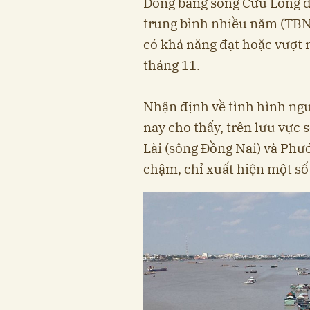
Đồng bằng sông Cửu Long đư
trung bình nhiều năm (TBNN
có khả năng đạt hoặc vượt
tháng 11.
Nhận định về tình hình ng
nay cho thấy, trên lưu vực 
Lài (sông Đồng Nai) và Phư
chậm, chỉ xuất hiện một số