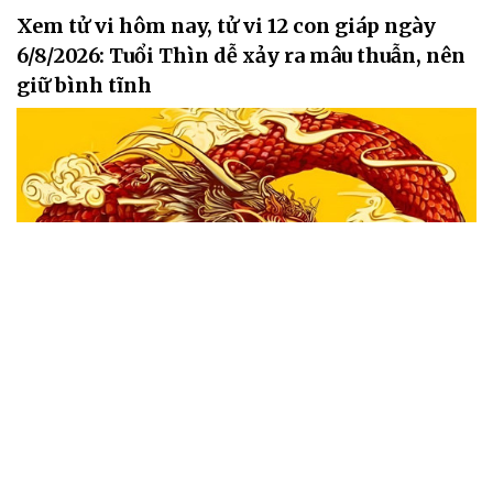
Xem tử vi hôm nay, tử vi 12 con giáp ngày
6/8/2026: Tuổi Thìn dễ xảy ra mâu thuẫn, nên
giữ bình tĩnh
Tử vi 12 con giáp hôm nay 6/8/2026 dự báo vận trình có nhiều biến
động trên các phương diện công việc, tài chính, tình duyên và sức
khỏe. Một số con giáp gặp cơ hội bứt phá về sự nghiệp, tài lộc khởi