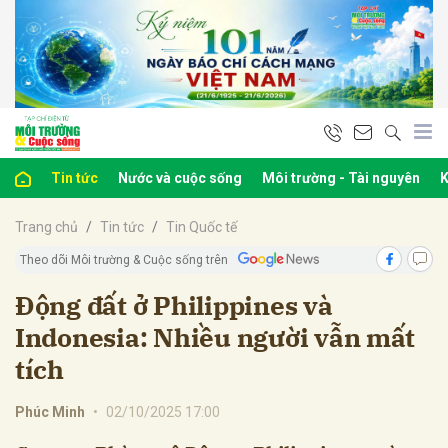
bình luận
Tin tức
Nước và cuộc sống
Môi trường - Tài nguyên
K
Trang chủ
Tin tức
Tin Quốc tế
Theo dõi Môi trường & Cuộc sống trên
Động đất ở Philippines và
Indonesia: Nhiều người vẫn mất
Hủy
G
tích
Phúc Minh
•
02/10/2025 17:00