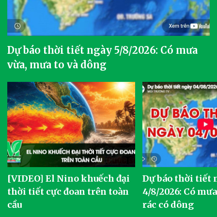
Dự báo thời tiết ngày 5/8/2026: Có mưa
vừa, mưa to và dông
[VIDEO] El Nino khuếch đại
Dự báo thời tiết
thời tiết cực đoan trên toàn
4/8/2026: Có mưa 
cầu
rác có dông