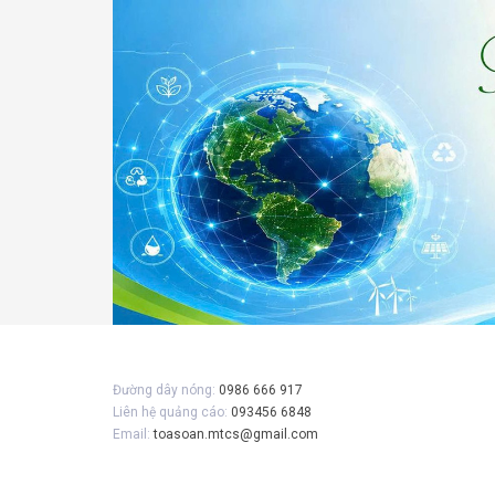
Gửi 
Đường dây nóng:
0986 666 917
Liên hệ quảng cáo:
093456 6848
Email:
toasoan.mtcs@gmail.com