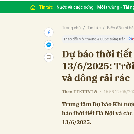
Tin tức
Nước và cuộc sống
Môi trường - Tài 
Trang chủ
Tin tức
Biến đổi khí h
Theo dõi Môi trường & Cuộc sống trên
Dự báo thời tiế
13/6/2025: Trờ
và dông rải rác
Theo TTKTTVTW
•
16:58 12/06/20
Trung tâm Dự báo Khí tượ
báo thời tiết Hà Nội và cá
13/6/2025.