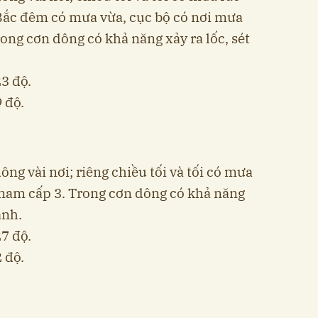
a Bắc đêm có mưa vừa, cục bộ có nơi mưa
rong cơn dông có khả năng xảy ra lốc, sét
23 độ.
 độ.
ng vài nơi; riêng chiều tối và tối có mưa
y nam cấp 3. Trong cơn dông có khả năng
ạnh.
27 độ.
 độ.