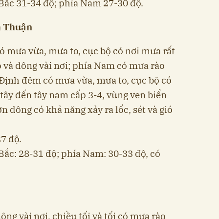
 Bắc 31-34 độ; phía Nam 27-30 độ.
h Thuận
 mưa vừa, mưa to, cục bộ có nơi mưa rất
o và dông vài nơi; phía Nam có mưa rào
h Định đêm có mưa vừa, mưa to, cục bộ có
 tây đến tây nam cấp 3-4, vùng ven biển
ơn dông có khả năng xảy ra lốc, sét và gió
27 độ.
 Bắc: 28-31 độ; phía Nam: 30-33 độ, có
ng vài nơi, chiều tối và tối có mưa rào