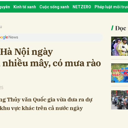
nguyên
Kinh tế xanh
Cuộc sống xanh
NETZERO
Pháp luật môi tr
Đọc 
ậu
t Hà Nội ngày
i nhiều mây, có mưa rào
25
ng Thủy văn Quốc gia vừa đưa ra dự
c khu vực khác trên cả nước ngày