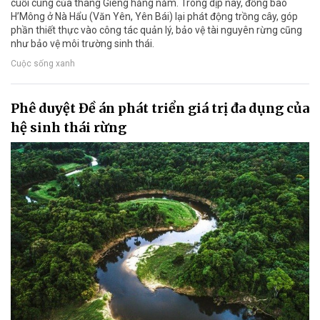
cuối cùng của tháng Giêng hằng năm. Trong dịp này, đồng bào
H’Mông ở Nà Hẩu (Văn Yên, Yên Bái) lại phát động trồng cây, góp
phần thiết thực vào công tác quản lý, bảo vệ tài nguyên rừng cũng
như bảo vệ môi trường sinh thái.
Cuộc sống xanh
Phê duyệt Đề án phát triển giá trị đa dụng của
hệ sinh thái rừng