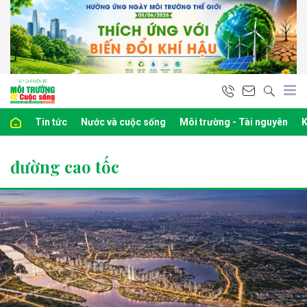
Tin tức
Nước và cuộc sống
Môi trường - Tài nguyên
K
đường cao tốc