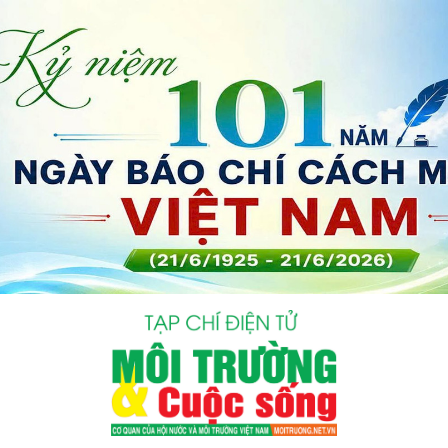
bình luận
Hủy
G