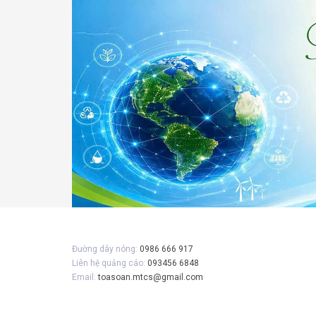
Gửi 
Đường dây nóng:
0986 666 917
Liên hệ quảng cáo:
093456 6848
Email:
toasoan.mtcs@gmail.com