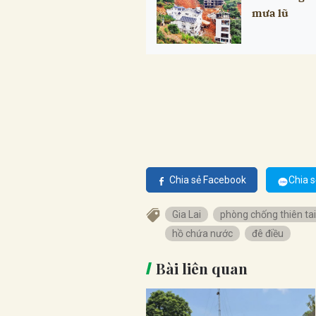
mưa lũ
Chia sẻ Facebook
Chia s
Gia Lai
phòng chống thiên tai
hồ chứa nước
đê điều
Bài liên quan