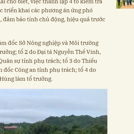
i cho biết, việc thành lập 4 tổ kiểm tra
c triển khai các phương án ứng phó
ở, đảm bảo tính chủ động, hiệu quả trước
iám đốc Sở Nông nghiệp và Môi trường
ưởng; tổ 2 do Đại tá Nguyễn Thế Vinh,
Quân sự tỉnh phụ trách; tổ 3 do Thiếu
đốc Công an tỉnh phụ trách; tổ 4 do
Hùng làm tổ trưởng.