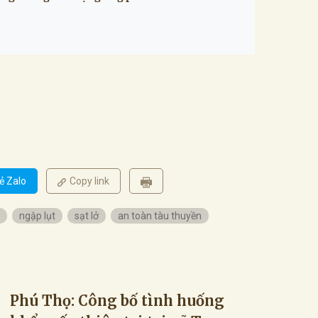
ẻ Zalo
Copy link
ngập lụt
sạt lở
an toàn tàu thuyền
Phú Thọ: Công bố tình huống