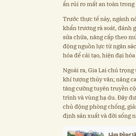
ẩn rủi ro mất an toàn tron
Trước thực tế này, ngành n
khẩn trương rà soát, đánh g
sửa chữa, nâng cấp theo mứ
động nguồn lực từ ngân sác
hóa để cải tạo, hiện đại hóa
Ngoài ra, Gia Lai chú trọn
khí tượng thủy văn; nâng c
tăng cường tuyên truyền c
trình và vùng hạ du. Đây đư
chủ động phòng chống, giảm
định sản xuất và đời sống 
Lâm Đồng tă