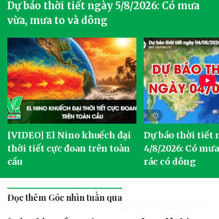
Dự báo thời tiết ngày 5/8/2026: Có mưa
vừa, mưa to và dông
[VIDEO] El Nino khuếch đại
Dự báo thời tiết
thời tiết cực đoan trên toàn
4/8/2026: Có mưa 
cầu
rác có dông
Đọc thêm Góc nhìn tuần qua