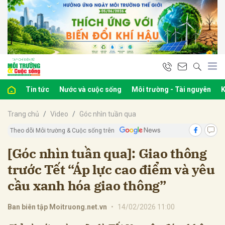
bình luận
Tin tức
Nước và cuộc sống
Môi trường - Tài nguyên
K
Trang chủ
Video
Góc nhìn tuần qua
Theo dõi Môi trường & Cuộc sống trên
[Góc nhìn tuần qua]: Giao thông
trước Tết “Áp lực cao điểm và yêu
Hủy
G
cầu xanh hóa giao thông”
Ban biên tập Moitruong.net.vn
•
14/02/2026 11:00