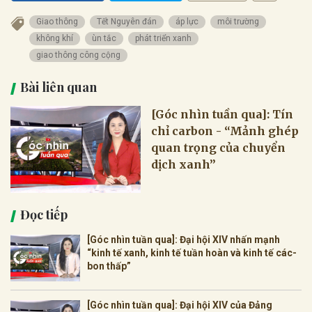
Giao thông
Tết Nguyên đán
áp lực
môi trường
không khí
ùn tắc
phát triển xanh
giao thông công cộng
Bài liên quan
[Góc nhìn tuần qua]: Tín
chỉ carbon - “Mảnh ghép
quan trọng của chuyển
dịch xanh”
Đọc tiếp
[Góc nhìn tuần qua]: Đại hội XIV nhấn mạnh
“kinh tế xanh, kinh tế tuần hoàn và kinh tế các-
bon thấp”
[Góc nhìn tuần qua]: Đại hội XIV của Đảng