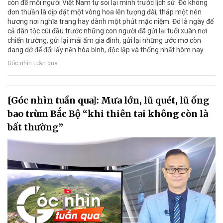
còn để mỗi người Việt Nam tự soi lại mình trước lịch sử. Đó không
đơn thuần là dịp đặt một vòng hoa lên tượng đài, thắp một nén
hương nơi nghĩa trang hay dành một phút mặc niệm. Đó là ngày để
cả dân tộc cúi đầu trước những con người đã gửi lại tuổi xuân nơi
chiến trường, gửi lại mái ấm gia đình, gửi lại những ước mơ còn
dang dở để đổi lấy nền hòa bình, độc lập và thống nhất hôm nay.
Góc nhìn tuần qua
[Góc nhìn tuần qua]: Mưa lớn, lũ quét, lũ ống
bao trùm Bắc Bộ “khi thiên tai không còn là
bất thường”