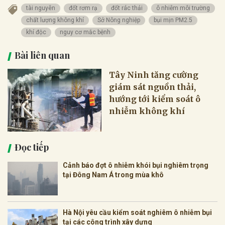
tài nguyên
đốt rơm rạ
đốt rác thải
ô nhiễm môi trường
chất lượng không khí
Sở Nông nghiệp
bụi mịn PM2.5
khí độc
nguy cơ mắc bệnh
Bài liên quan
Tây Ninh tăng cường
giám sát nguồn thải,
hướng tới kiểm soát ô
nhiễm không khí
Đọc tiếp
Cảnh báo đợt ô nhiễm khói bụi nghiêm trọng
tại Đông Nam Á trong mùa khô
Hà Nội yêu cầu kiểm soát nghiêm ô nhiễm bụi
tại các công trình xây dựng