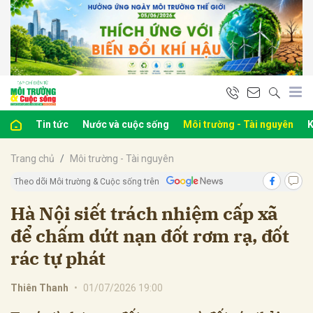
bình luận
Tin tức
Nước và cuộc sống
Môi trường - Tài nguyên
K
Trang chủ
Môi trường - Tài nguyên
Theo dõi Môi trường & Cuộc sống trên
Hà Nội siết trách nhiệm cấp xã
để chấm dứt nạn đốt rơm rạ, đốt
Hủy
G
rác tự phát
Thiên Thanh
•
01/07/2026 19:00