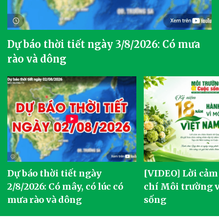
Dự báo thời tiết ngày 3/8/2026: Có mưa
rào và dông
Dự báo thời tiết ngày
[VIDEO] Lời cảm
2/8/2026: Có mây, có lúc có
chí Môi trường 
mưa rào và dông
sống