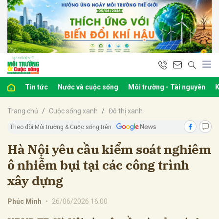
bình luận
Tin tức
Nước và cuộc sống
Môi trường - Tài nguyên
K
Trang chủ
Cuộc sống xanh
Đô thị xanh
Theo dõi Môi trường & Cuộc sống trên
Hà Nội yêu cầu kiểm soát nghiêm
ô nhiễm bụi tại các công trình
Hủy
G
xây dựng
Phúc Minh
•
26/06/2026 16:00