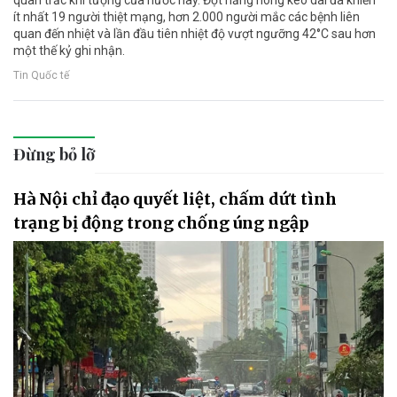
quan trắc khí tượng của nước này. Đợt nắng nóng kéo dài đã khiến
ít nhất 19 người thiệt mạng, hơn 2.000 người mắc các bệnh liên
quan đến nhiệt và lần đầu tiên nhiệt độ vượt ngưỡng 42°C sau hơn
một thế kỷ ghi nhận.
Tin Quốc tế
Đừng bỏ lỡ
Hà Nội chỉ đạo quyết liệt, chấm dứt tình
trạng bị động trong chống úng ngập