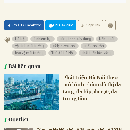
Chia sẻ Facebook
Chia sẻ Zalo
Copy link
Hà Nội
ô nhiễm bụi
công trình xây dựng
kiểm soát
vệ sinh môi trường
xử lý nước thải
chất thải rắn
bảo vệ môi trường
Thủ đô Hà Nội
phát triển bền vững
Bài liên quan
Phát triển Hà Nội theo
mô hình chùm đô thị đa
tầng, đa lớp, đa cực, đa
trung tâm
Đọc tiếp
Công an Hà Nội khởi tố 25 vụ án, khởi tố 201 bị