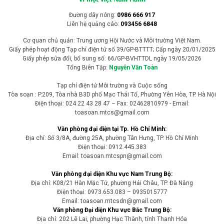
Đường dây nóng:
0986 666 917
Liên hệ quảng cáo:
093456 6848
Cơ quan chủ quản: Trung ương Hội Nước và Môi trường Việt Nam.
Giấy phép hoạt động Tạp chí điện tử số 39/GP-BTTTT; Cấp ngày 20/01/2025
Giấy phép sửa đổi, bổ sung số: 66/GP-BVHTTDL ngày 19/05/2026
Tổng Biên Tập:
Nguyễn Văn Toàn
Tạp chí điện tử Môi trường và Cuộc sống
Tòa soạn : P.209, Tòa nhà B3D phố Mạc Thái Tổ, Phường Yên Hòa, TP. Hà Nội
Điện thoại: 024 22 43 28 47 – Fax: 02462810979 - Email:
toasoan.mtcs@gmail.com
Văn phòng đại diện tại Tp. Hồ Chí Minh:
Địa chỉ: Số 3/8A, đường 25A, phường Tân Hưng, TP. Hồ Chí Minh
Điện thoại: 0912.445.383
Email: toasoan.mtcspn@gmail.com
Văn phòng đại diện Khu vực Nam Trung Bộ:
Địa chỉ: K08/21 Hàn Mặc Tử, phường Hải Châu, TP. Đà Nẵng
Điện thoại: 0973.653.083 – 0935015777
Email: toasoan.mtcsdn@gmail.com
Văn phòng Đại diện Khu vực Bắc Trung Bộ:
Địa chỉ: 202 Lê Lai, phường Hạc Thành, tỉnh Thanh Hóa