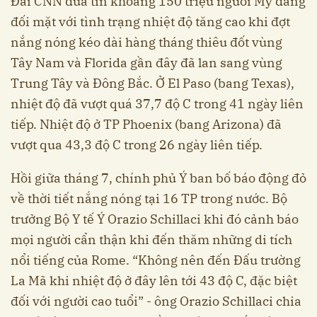
Đài CNN đưa tin khoảng 150 triệu người Mỹ đang
đối mặt với tình trạng nhiệt độ tăng cao khi đợt
nắng nóng kéo dài hàng tháng thiêu đốt vùng
Tây Nam và Florida gần đây đã lan sang vùng
Trung Tây và Đông Bắc. Ở El Paso (bang Texas),
nhiệt độ đã vượt quá 37,7 độ C trong 41 ngày liên
tiếp. Nhiệt độ ở TP Phoenix (bang Arizona) đã
vượt qua 43,3 độ C trong 26 ngày liên tiếp.
Hồi giữa tháng 7, chính phủ Ý ban bố báo động đỏ
về thời tiết nắng nóng tại 16 TP trong nước. Bộ
trưởng Bộ Y tế Ý Orazio Schillaci khi đó cảnh báo
mọi người cẩn thận khi đến thăm những di tích
nổi tiếng của Rome. “Không nên đến Đấu trường
La Mã khi nhiệt độ ở đây lên tới 43 độ C, đặc biệt
đối với người cao tuổi” - ông Orazio Schillaci chia