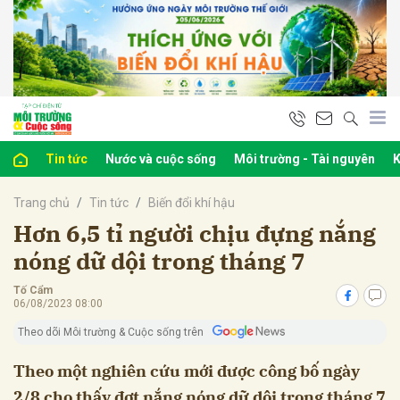
bình luận
Tin tức
Nước và cuộc sống
Môi trường - Tài nguyên
K
Trang chủ
Tin tức
Biến đổi khí hậu
Hơn 6,5 tỉ người chịu đựng nắng
nóng dữ dội trong tháng 7
Tố Cẩm
Hủy
G
06/08/2023 08:00
Theo dõi Môi trường & Cuộc sống trên
Theo một nghiên cứu mới được công bố ngày
2/8 cho thấy đợt nắng nóng dữ dội trong tháng 7