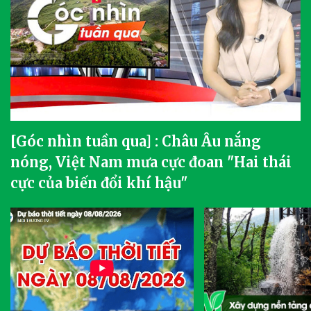
[Góc nhìn tuần qua] : Châu Âu nắng
nóng, Việt Nam mưa cực đoan "Hai thái
cực của biến đổi khí hậu"