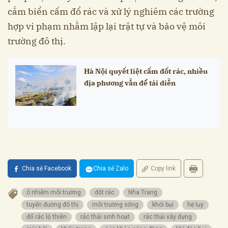
cắm biển cấm đổ rác và xử lý nghiêm các trường
hợp vi phạm nhằm lập lại trật tự và bảo vệ môi
trường đô thị.
Hà Nội quyết liệt cấm đốt rác, nhiều
địa phương vẫn để tái diễn
Chia sẻ Facebook
Chia sẻ Zalo
Copy link
ô nhiễm môi trường
đốt rác
Nha Trang
tuyến đường đô thị
môi trường sống
khói bụi
hệ lụy
đổ rác lộ thiên
rác thải sinh hoạt
rác thải xây dựng