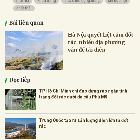
mùi hôi
khẩu trang
sức khỏe cộng đồng
khí độc hại
chất thải
Bài liên quan
Hà Nội quyết liệt cấm đốt
rác, nhiều địa phương
vẫn để tái diễn
Đọc tiếp
TP Hồ Chí Minh chỉ đạo dựng rào ngăn tình
trạng đốt rác dưới dạ cầu Phú Mỹ
Trung Quốc tạo ra sản lượng điện lớn từ đốt
rác