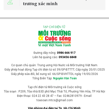
2
trương xác minh
Đường dây nóng:
0986 666 917
Liên hệ quảng cáo:
093456 6848
Cơ quan chủ quản: Trung ương Hội Nước và Môi trường Việt Nam.
Giấy phép hoạt động Tạp chí điện tử số 39/GP-BTTTT; Cấp ngày 20/01/2025
Giấy phép sửa đổi, bổ sung số: 66/GP-BVHTTDL ngày 19/05/2026
Tổng Biên Tập:
Nguyễn Văn Toàn
Tạp chí điện tử Môi trường và Cuộc sống
Tòa soạn : P.209, Tòa nhà B3D phố Mạc Thái Tổ, Phường Yên Hòa, TP. Hà Nội
Điện thoại: 024 22 43 28 47 – Fax: 02462810979 - Email:
toasoan.mtcs@gmail.com
Văn phòng đại diện tại Tp. Hồ Chí Minh: