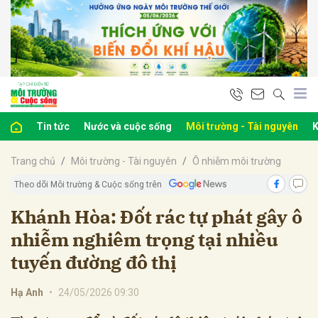
bình luận
Tin tức
Nước và cuộc sống
Môi trường - Tài nguyên
K
Trang chủ
Môi trường - Tài nguyên
Ô nhiễm môi trường
Theo dõi Môi trường & Cuộc sống trên
Khánh Hòa: Đốt rác tự phát gây ô
nhiễm nghiêm trọng tại nhiều
Hủy
G
tuyến đường đô thị
Hạ Anh
•
24/05/2026 09:30