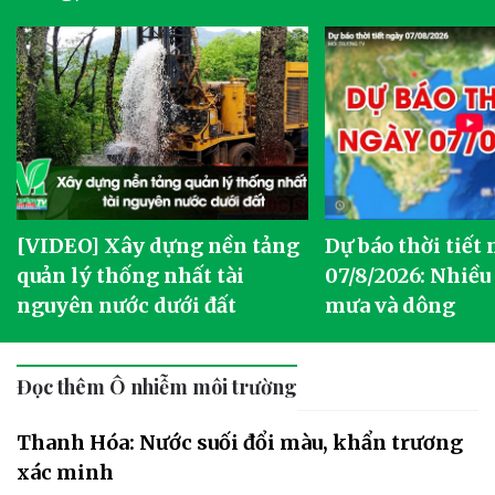
[VIDEO] Xây dựng nền tảng
Dự báo thời tiết
quản lý thống nhất tài
07/8/2026: Nhiều
nguyên nước dưới đất
mưa và dông
Đọc thêm Ô nhiễm môi trường
Thanh Hóa: Nước suối đổi màu, khẩn trương
xác minh