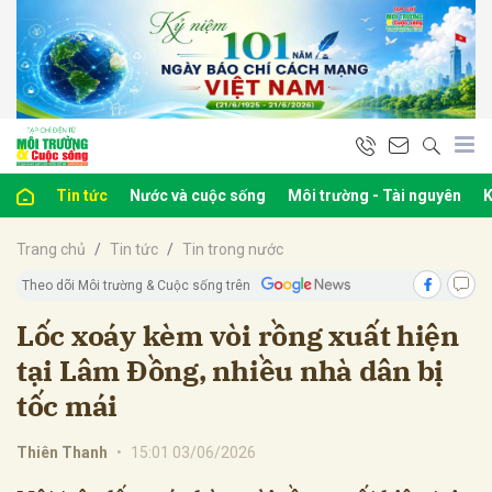
bình luận
Tin tức
Nước và cuộc sống
Môi trường - Tài nguyên
K
Trang chủ
Tin tức
Tin trong nước
Theo dõi Môi trường & Cuộc sống trên
Lốc xoáy kèm vòi rồng xuất hiện
tại Lâm Đồng, nhiều nhà dân bị
Hủy
G
tốc mái
Thiên Thanh
•
15:01 03/06/2026