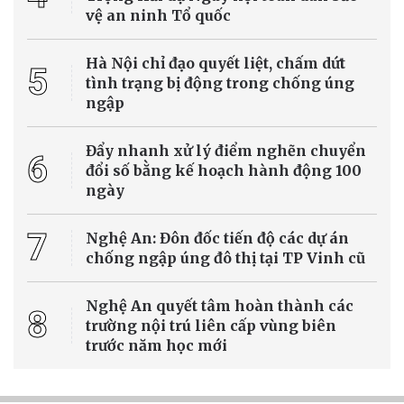
Tử vi 12 con giáp hôm nay 6/8/2026 dự báo vận trình có nhiều biến
động trên các phương diện công việc, tài chính, tình duyên và sức
khỏe. Một số con giáp gặp cơ hội bứt phá về sự nghiệp, tài lộc khởi
sắc, trong khi một số khác cần thận trọng trước thị phi, hao tài
hoặc những quyết định quan trọng.
Cuộc sống xanh
Việt Nam có 2 đại diện trong top 10 thành
phố có ẩm thực đường phố ngon nhất thế
giới