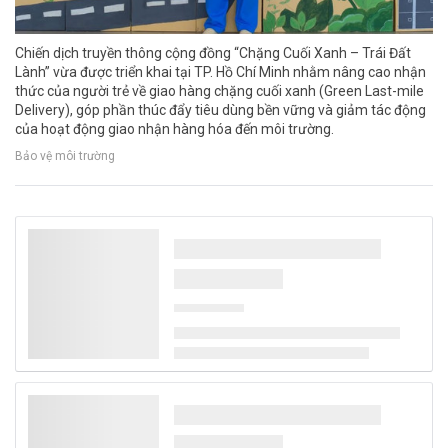
Chiến dịch truyền thông cộng đồng “Chặng Cuối Xanh – Trái Đất
Lành” vừa được triển khai tại TP. Hồ Chí Minh nhằm nâng cao nhận
thức của người trẻ về giao hàng chặng cuối xanh (Green Last-mile
Delivery), góp phần thúc đẩy tiêu dùng bền vững và giảm tác động
của hoạt động giao nhận hàng hóa đến môi trường.
Bảo vệ môi trường
Hà Nội: Xử lý nghiêm các cơ sở dệt nhuộm
gây ô nhiễm sông Nhuệ tại Dương Nội