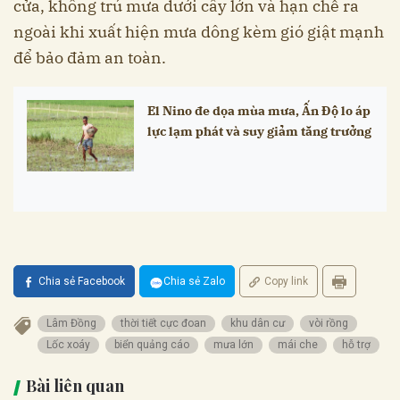
cửa, không trú mưa dưới cây lớn và hạn chế ra
ngoài khi xuất hiện mưa dông kèm gió giật mạnh
để bảo đảm an toàn.
El Nino đe dọa mùa mưa, Ấn Độ lo áp
lực lạm phát và suy giảm tăng trưởng
Chia sẻ Facebook
Chia sẻ Zalo
Copy link
Lâm Đồng
thời tiết cực đoan
khu dân cư
vòi rồng
Lốc xoáy
biển quảng cáo
mưa lớn
mái che
hỗ trợ
Bài liên quan