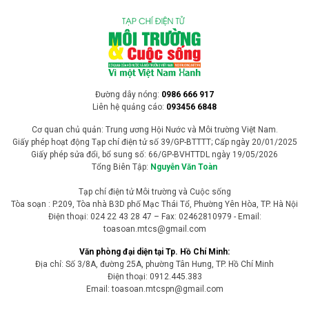
Theo bảng xếp hạng mới công bố của tạp chí Time Out, TP.HCM và
Hà Nội đều lọt top 10 thành phố có ẩm thực đường phố ngon nhất
thế giới năm 2026. Đặc biệt, TP.HCM vươn lên dẫn đầu nhờ sự kết
hợp giữa các món ăn truyền thống, văn hóa đường phố sôi động và
hệ thống nhà hàng đạt sao Michelin.
Cuộc sống xanh
Pháp trải qua tháng 7 nóng nhất lịch sử,