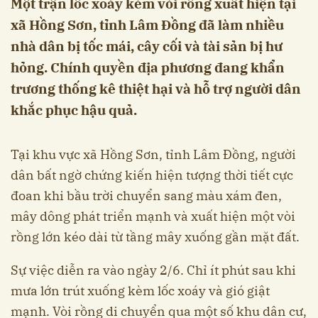
Một trận lốc xoáy kèm vòi rồng xuất hiện tại
xã Hồng Sơn, tỉnh Lâm Đồng đã làm nhiều
nhà dân bị tốc mái, cây cối và tài sản bị hư
hỏng. Chính quyền địa phương đang khẩn
trương thống kê thiệt hại và hỗ trợ người dân
khắc phục hậu quả.
Tại khu vực xã Hồng Sơn, tỉnh Lâm Đồng, người
dân bất ngờ chứng kiến hiện tượng thời tiết cực
đoan khi bầu trời chuyển sang màu xám đen,
mây dông phát triển mạnh và xuất hiện một vòi
rồng lớn kéo dài từ tầng mây xuống gần mặt đất.
Sự việc diễn ra vào ngày 2/6. Chỉ ít phút sau khi
mưa lớn trút xuống kèm lốc xoáy và gió giật
mạnh. Vòi rồng di chuyển qua một số khu dân cư,