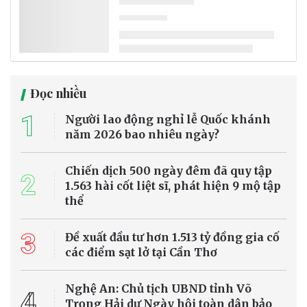
Nhằm chấn chỉnh tình trạng ô nhiễm môi trường trên lưu vực sông
Nhuệ, UBND phường Dương Nội (Hà Nội) đã xử phạt nhiều cơ sở dệt
nhuộm xả thải trái phép, đồng thời yêu cầu dừng hoạt động hoặc di
dời đến khu sản xuất tập trung theo quy định.
Pháp luật môi trường
Xem tử vi hôm nay, tử vi 12 con giáp ngày
6/8/2026: Tuổi Thìn dễ xảy ra mâu thuẫn, nên
giữ bình tĩnh