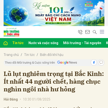
bình luận
Tin tức
Nước và cuộc sống
Môi trường - Tài nguyên
K
Trang chủ
Tin tức
Biến đổi khí hậu
Theo dõi Môi trường & Cuộc sống trên
Lũ lụt nghiêm trọng tại Bắc Kinh:
Ít nhất 44 người chết, hàng chục
Hủy
G
nghìn ngôi nhà hư hỏng
Hải Đăng
•
10:30 01/08/2025