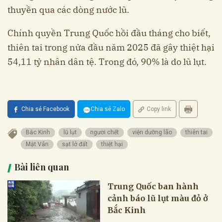
thuyền qua các dòng nước lũ.
Chính quyền Trung Quốc hồi đầu tháng cho biết,
thiên tai trong nửa đầu năm 2025 đã gây thiệt hại
54,11 tỷ nhân dân tệ. Trong đó, 90% là do lũ lụt.
Chia sẻ Facebook
Chia sẻ Zalo
Copy link
Bắc Kinh
lũ lụt
người chết
viện dưỡng lão
thiên tai
Mật Vân
sạt lở đất
thiệt hại
Bài liên quan
Trung Quốc ban hành
cảnh báo lũ lụt màu đỏ ở
Bắc Kinh