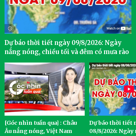
Dự báo thời tiết ngày 09/8/2026: Ngày
nắng nóng, chiều tối và đêm có mưa rào
[Góc nhìn tuần qua] : Châu
Dự báo thời tiết
o
Âu nắng nóng, Việt Nam
08/8/2026: Ngày