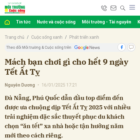
Tin tức
Nước và cuộc sống
Môi trường - Tài nguyên
K
bình luận
Trang chủ
Cuộc sống xanh
Phát triển xanh
Theo dõi Môi trường & Cuộc sống trên
Mách bạn chơi gì cho hết 9 ngày
Tết Ất Tỵ
Nguyễn Dương
•
16/01/2025 17:21
Đà Nẵng, Phú Quốc dẫn đầu top điểm đến
Hủy
G
được ưa chuộng dịp Tết Ất Tỵ 2025 với nhiều
trải nghiệm đặc sắc thuyết phục du khách
chọn “ăn tết” xa nhà hoặc tận hưởng năm
mới theo cách riêng.