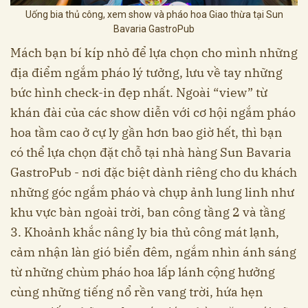
Uống bia thủ công, xem show và pháo hoa Giao thừa tại Sun
Bavaria GastroPub
Mách bạn bí kíp nhỏ để lựa chọn cho mình những
địa điểm ngắm pháo lý tưởng, lưu về tay những
bức hình check-in đẹp nhất. Ngoài “view” từ
khán đài của các show diễn với cơ hội ngắm pháo
hoa tầm cao ở cự ly gần hơn bao giờ hết, thì bạn
có thể lựa chọn đặt chỗ tại nhà hàng Sun Bavaria
GastroPub - nơi đặc biệt dành riêng cho du khách
những góc ngắm pháo và chụp ảnh lung linh như
khu vực bàn ngoài trời, ban công tầng 2 và tầng
3. Khoảnh khắc nâng ly bia thủ công mát lạnh,
cảm nhận làn gió biển đêm, ngắm nhìn ánh sáng
từ những chùm pháo hoa lấp lánh cộng hưởng
cùng những tiếng nổ rền vang trời, hứa hẹn