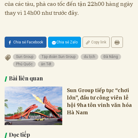
của các tàu, phà cao tốc đến tận 22h00 hàng ngày
thay vì 14h00 như trước đây.
Chia sẻ Facebook
Chia sẻ Zalo
Copy link
Sun Group
Tập đoàn Sun Group
du lịch
Đà Nẵng
Phú Quốc
ăn Tết
Bài liên quan
Sun Group tiếp tục “chơi
lớn”, đầu tư công viên lễ
hội 9ha tôn vinh văn hóa
Hà Nam
Đọc tiếp