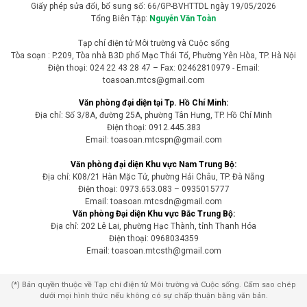
Giấy phép sửa đổi, bổ sung số: 66/GP-BVHTTDL ngày 19/05/2026
Tổng Biên Tập:
Nguyễn Văn Toàn
Tạp chí điện tử Môi trường và Cuộc sống
Tòa soạn : P.209, Tòa nhà B3D phố Mạc Thái Tổ, Phường Yên Hòa, TP. Hà Nội
Điện thoại: 024 22 43 28 47 – Fax: 02462810979 - Email:
toasoan.mtcs@gmail.com
Văn phòng đại diện tại Tp. Hồ Chí Minh:
Địa chỉ: Số 3/8A, đường 25A, phường Tân Hưng, TP. Hồ Chí Minh
Điện thoại: 0912.445.383
Email: toasoan.mtcspn@gmail.com
Văn phòng đại diện Khu vực Nam Trung Bộ:
Địa chỉ: K08/21 Hàn Mặc Tử, phường Hải Châu, TP. Đà Nẵng
Điện thoại: 0973.653.083 – 0935015777
Email: toasoan.mtcsdn@gmail.com
Văn phòng Đại diện Khu vực Bắc Trung Bộ:
Địa chỉ: 202 Lê Lai, phường Hạc Thành, tỉnh Thanh Hóa
Điện thoại: 0968034359
Email: toasoan.mtcsth@gmail.com
(*) Bản quyền thuộc về Tạp chí điện tử Môi trường và Cuộc sống. Cấm sao chép
dưới mọi hình thức nếu không có sự chấp thuận bằng văn bản.