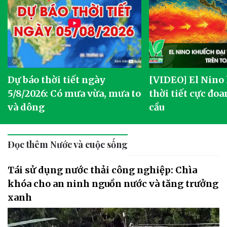
Dự báo thời tiết ngày
[VIDEO] El Nino
5/8/2026: Có mưa vừa, mưa to
thời tiết cực đoa
và dông
cầu
Đọc thêm Nước và cuộc sống
Tái sử dụng nước thải công nghiệp: Chìa
khóa cho an ninh nguồn nước và tăng trưởng
xanh