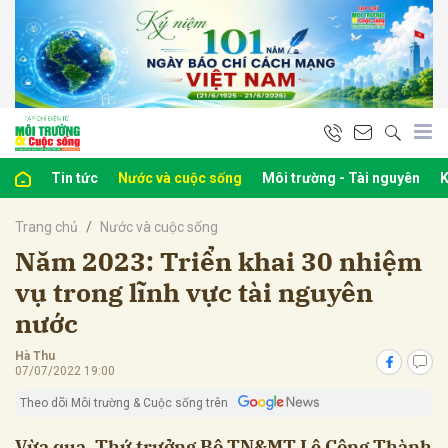
bình luận
Tin tức
Nước và cuộc sống
Môi trường - Tài nguyên
K
Trang chủ
Nước và cuộc sống
Năm 2023: Triển khai 30 nhiệm
vụ trong lĩnh vực tài nguyên
nước
Hủy
G
Hà Thu
07/07/2022 19:00
Theo dõi Môi trường & Cuộc sống trên
Vừa qua, Thứ trưởng Bộ TN&MT Lê Công Thành