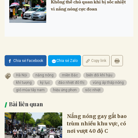
Không thể chủ quan khi bị sốc nhiệt
vì nắng nóng cực đoan
Chia sẻ Facebook
Chia sẻ Zalo
Copy link
Hà Nội
nắng nóng
miền Bắc
biến đổi khí hậu
khí tượng
kỷ lục
đảo nhiệt đô thị
vùng áp thấp nóng
gió mùa tây nam
hiệu ứng phơn
sốc nhiệt
Bài liên quan
Nắng nóng gay gắt bao
trùm nhiều khu vực, có
nơi vượt 40 độ C