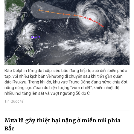
Bão Dolphin từng đạt cấp siêu bão đang tiếp tục có diễn biến phức
tạp, với nhiều kịch bản về hướng di chuyển sau khi tiến gần quần
đảo Ryukyu. Trong khi đó, khu vực Trung Đông đang hứng chịu đợt
nắng nóng cực đoan do hiện tượng "vòm nhiệt", khiến nhiệt độ
nhiều nơi tăng lên sát và vượt ngưỡng 50 độ C.
Tin Quốc tế
Mưa lũ gây thiệt hại nặng ở miền núi phía
Bắc