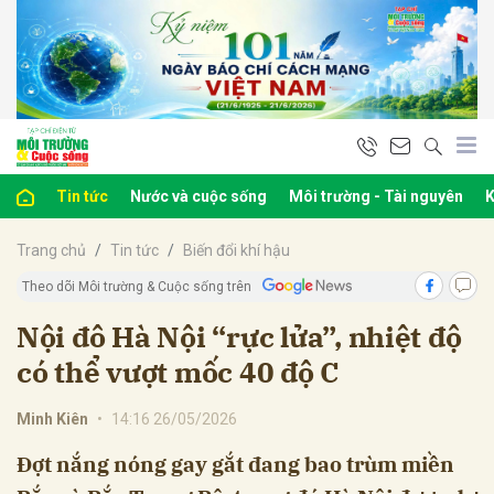
bình luận
Tin tức
Nước và cuộc sống
Môi trường - Tài nguyên
K
Trang chủ
Tin tức
Biến đổi khí hậu
Theo dõi Môi trường & Cuộc sống trên
Nội đô Hà Nội “rực lửa”, nhiệt độ
có thể vượt mốc 40 độ C
Hủy
G
Minh Kiên
•
14:16 26/05/2026
Đợt nắng nóng gay gắt đang bao trùm miền