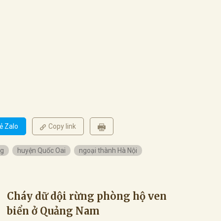
ẻ Zalo
Copy link
ng
huyện Quốc Oai
ngoại thành Hà Nội
Cháy dữ dội rừng phòng hộ ven
biển ở Quảng Nam