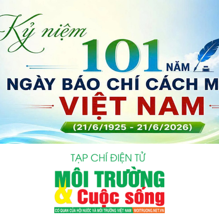
bình luận
Hủy
G