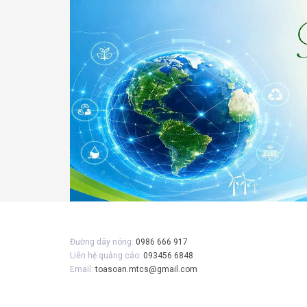
Gửi 
Đường dây nóng:
0986 666 917
Liên hệ quảng cáo:
093456 6848
Email:
toasoan.mtcs@gmail.com