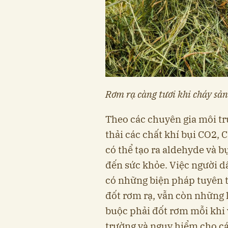
Rơm rạ càng tươi khi cháy sản
Theo các chuyên gia môi trư
thải các chất khí bụi CO2,
có thể tạo ra aldehyde và 
đến sức khỏe. Việc người dâ
có những biện pháp tuyên 
đốt rơm rạ, vẫn còn những 
buộc phải đốt rơm mỗi khi
trường và nguy hiểm cho cá