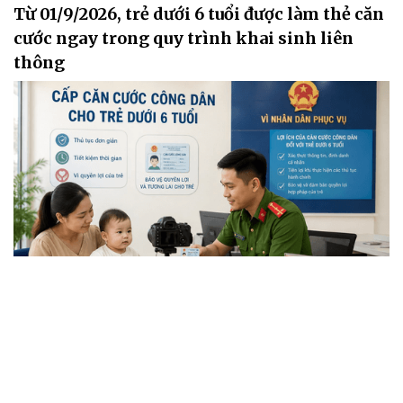
Từ 01/9/2026, trẻ dưới 6 tuổi được làm thẻ căn
cước ngay trong quy trình khai sinh liên
thông
Đăng ký khai sinh, đăng ký thường trú, cấp thẻ bảo hiểm y tế cho trẻ
em dưới 6 tuổi là một trong hai nhóm thủ tục hành chính Nghị định
số 301/2026/NĐ-CP, có hiệu lực thi hành kể từ 01/9/2026.