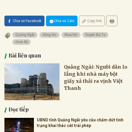
Chia sẻ Facebook
Chia sẻ Zalo
Copy link
Quảng Ngãi
dông lốc
Mưa lớn
huyện Ba Tơ
mưa đá
Bài liên quan
Quảng Ngãi: Người dân lo
lắng khi nhà máy bột
giấy xả thải ra vịnh Việt
Thanh
Đọc tiếp
UBND tỉnh Quảng Ngãi yêu cầu chấm dứt tình
trạng khai thác cát trái phép