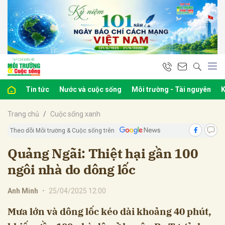
bình luận
Tin tức
Nước và cuộc sống
Môi trường - Tài nguyên
K
Trang chủ
Cuộc sống xanh
Theo dõi Môi trường & Cuộc sống trên
Quảng Ngãi: Thiệt hại gần 100
ngôi nhà do dông lốc
Hủy
G
Anh Minh
•
25/04/2025 12:00
Mưa lớn và dông lốc kéo dài khoảng 40 phút,