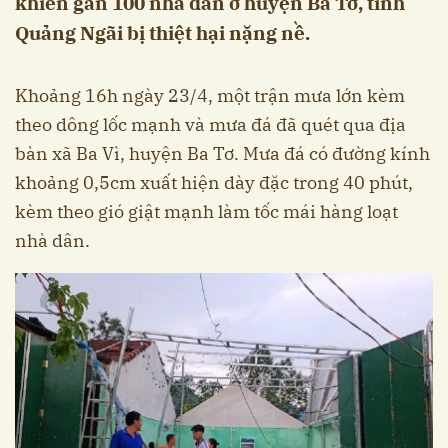
khiến gần 100 nhà dân ở huyện Ba Tơ, tỉnh
Quảng Ngãi bị thiệt hại nặng nề.
Khoảng 16h ngày 23/4, một trận mưa lớn kèm
theo dông lốc mạnh và mưa đá đã quét qua địa
bàn xã Ba Vì, huyện Ba Tơ. Mưa đá có đường kính
khoảng 0,5cm xuất hiện dày đặc trong 40 phút,
kèm theo gió giật mạnh làm tốc mái hàng loạt
nhà dân.