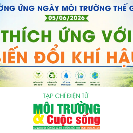
bình luận
Hủy
G