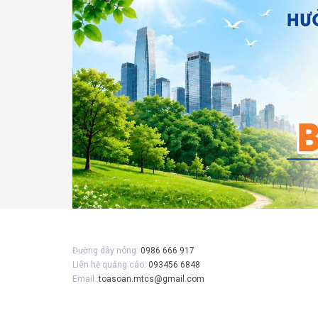
Gửi 
Đường dây nóng:
0986 666 917
Liên hệ quảng cáo:
093456 6848
Email:
toasoan.mtcs@gmail.com