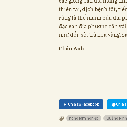
các giống bản địa mang tín
thiên tai, dịch bệnh tốt, ti
rừng là thế mạnh của địa p
đặc sản địa phương gắn với
như dổi, sở, trà hoa vàng, 
Châu Anh
Chia sẻ Facebook
Chia s
nông lâm nghiệp
Quảng Ninh