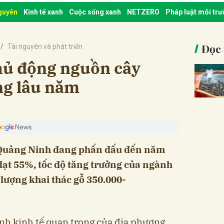
nguyên
Kinh tế xanh
Cuộc sống xanh
NETZERO
Pháp luật môi tr
Đọc 
Tài nguyên và phát triển
hủ động nguồn cây
ng lâu năm
 Quảng Ninh đang phấn đấu đến năm
đạt 55%, tốc độ tăng trưởng của ngành
 lượng khai thác gỗ 350.000-
nh kinh tế quan trọng của địa phương,