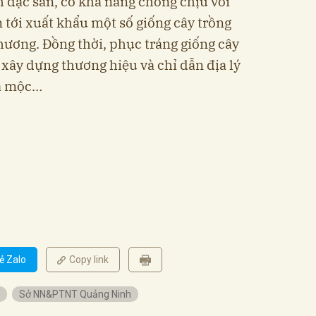
h đặc sản, có khả năng chống chịu với
ến tới xuất khẩu một số giống cây trồng
hương. Đồng thời, phục tráng giống cây
 xây dựng thương hiệu và chỉ dẫn địa lý
sa mộc…
ẻ Zalo
Copy link
Sở NN&PTNT Quảng Ninh