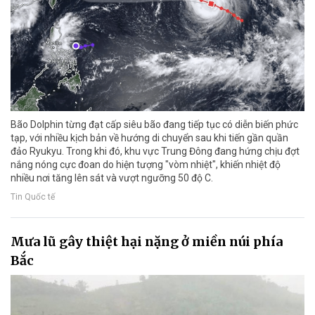
Bão Dolphin từng đạt cấp siêu bão đang tiếp tục có diễn biến phức
tạp, với nhiều kịch bản về hướng di chuyển sau khi tiến gần quần
đảo Ryukyu. Trong khi đó, khu vực Trung Đông đang hứng chịu đợt
nắng nóng cực đoan do hiện tượng "vòm nhiệt", khiến nhiệt độ
nhiều nơi tăng lên sát và vượt ngưỡng 50 độ C.
Tin Quốc tế
Mưa lũ gây thiệt hại nặng ở miền núi phía
Bắc