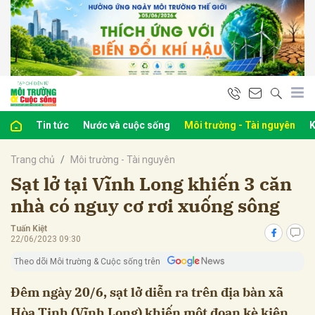
bình luận
Tin tức
Nước và cuộc sống
Môi trường - Tài nguyên
K
Trang chủ
Môi trường - Tài nguyên
Sạt lở tại Vĩnh Long khiến 3 căn
nhà có nguy cơ rơi xuống sông
Tuấn Kiệt
Hủy
G
22/06/2023 09:30
Theo dõi Môi trường & Cuộc sống trên
Đêm ngày 20/6, sạt lở diễn ra trên địa bàn xã
Hòa Tịnh (Vĩnh Long) khiến một đoạn kè kiên