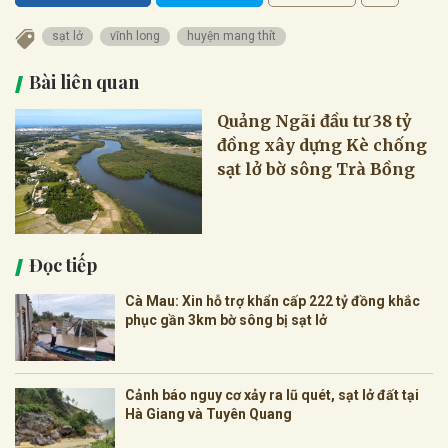
sạt lở
vĩnh long
huyện mang thít
Bài liên quan
Quảng Ngãi đầu tư 38 tỷ
đồng xây dựng Kè chống
sạt lở bờ sông Trà Bồng
Đọc tiếp
Cà Mau: Xin hỗ trợ khẩn cấp 222 tỷ đồng khắc
phục gần 3km bờ sông bị sạt lở
Cảnh báo nguy cơ xảy ra lũ quét, sạt lở đất tại
Hà Giang và Tuyên Quang