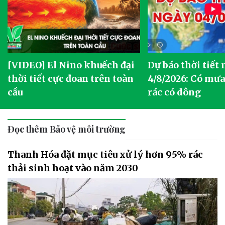
[VIDEO] El Nino khuếch đại
Dự báo thời tiết
thời tiết cực đoan trên toàn
4/8/2026: Có mưa 
cầu
rác có dông
Đọc thêm Bảo vệ môi trường
Thanh Hóa đặt mục tiêu xử lý hơn 95% rác
thải sinh hoạt vào năm 2030