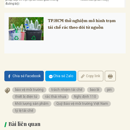
TP.HCM thử nghiệm mô hình trạm
tái chế rác theo dõi từ nguồn
Chia sẻ Facebook
Chia sẻ Zalo
Copy link
bảo vệ môi trường
trách nhiệm tái chế
bao bì
pin
thiết bị điện tử
rác thải nhựa
Nghị định 110
khối lượng sản phẩm
Quỹ Bảo vệ môi trường Việt Nam
tỷ lệ tái chế
Bài liên quan