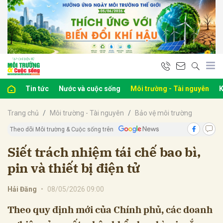
bình luận
Tin tức
Nước và cuộc sống
Môi trường - Tài nguyên
K
Trang chủ
Môi trường - Tài nguyên
Bảo vệ môi trường
Theo dõi Môi trường & Cuộc sống trên
Siết trách nhiệm tái chế bao bì,
pin và thiết bị điện tử
Hủy
G
Hải Đăng
•
08/05/2026 09:00
Theo quy định mới của Chính phủ, các doanh