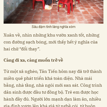
Sâu đậm tình làng nghĩa xóm
Xuân về, nhìn những khu vườn xanh tốt, những
con đường sạch bóng, mới thấy hết ý nghĩa của
hai chữ “đổi thay”.
Càng đi xa, càng muốn trở về
Từ một xã nghèo, Tân Tiến hôm nay đã trở thành
miền quê phát triển khá toàn diện. Nhà mái
bằng, nhà tầng, nhà ngói mới san sát. Công trình
dân sinh được đầu tư đồng bộ. Trẻ em được học
hành đầy đủ. Người lớn mạnh dạn làm ăn, nhiều
gia đình vươn lên khá giả từ nghề cói, từ buôn