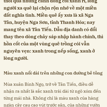
thổi qua những cánh đồng cói xanh rì, lòng
người xa quê lại chộn rộn nhớ về một miền
đất nghĩa tình. Miền quê ấy xưa là xã Nga
Tân, huyện Nga Sơn, tỉnh Thanh Hóa; nay
mang tên xã Tân Tiến. Dẫu địa danh có đổi
thay theo dòng chảy sáp nhập hành chính, thì
hồn cốt của một vùng quê trồng cói vẫn
nguyên vẹn: xanh trong nếp sống, xanh ở
lòng người.
Màu xanh nối dài trên những con đường bê tông
Mùa xuân Bính Ngọ, trở về Tân Tiến, điều dễ
nhận ra nhất là sắc xanh trải dài từ ngõ xóm đến
từng mái nhà. Không chỉ là màu xanh của hàng
ngàn cây cau cao vút trước sân, của những vườn