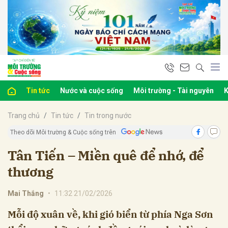
bình luận
Tin tức
Nước và cuộc sống
Môi trường - Tài nguyên
K
Trang chủ
Tin tức
Tin trong nước
Theo dõi Môi trường & Cuộc sống trên
Tân Tiến – Miền quê để nhớ, để
thương
Hủy
G
Mai Thắng
•
11:32 21/02/2026
Mỗi độ xuân về, khi gió biển từ phía Nga Sơn