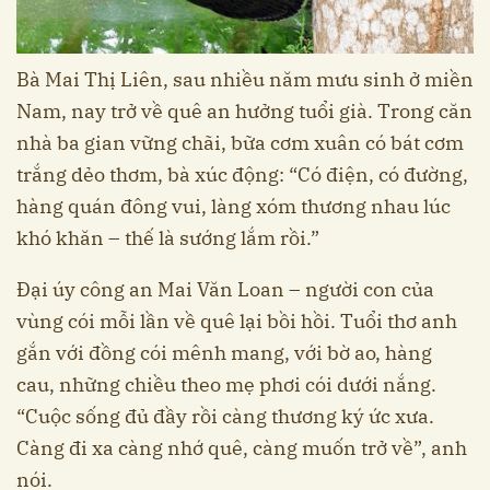
Bà Mai Thị Liên, sau nhiều năm mưu sinh ở miền
Nam, nay trở về quê an hưởng tuổi già. Trong căn
nhà ba gian vững chãi, bữa cơm xuân có bát cơm
trắng dẻo thơm, bà xúc động: “Có điện, có đường,
hàng quán đông vui, làng xóm thương nhau lúc
khó khăn – thế là sướng lắm rồi.”
Đại úy công an Mai Văn Loan – người con của
vùng cói mỗi lần về quê lại bồi hồi. Tuổi thơ anh
gắn với đồng cói mênh mang, với bờ ao, hàng
cau, những chiều theo mẹ phơi cói dưới nắng.
“Cuộc sống đủ đầy rồi càng thương ký ức xưa.
Càng đi xa càng nhớ quê, càng muốn trở về”, anh
nói.