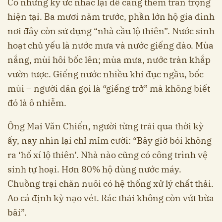
Có những ký ức nhắc lại để càng thêm trân trọng
hiện tại. Ba mươi năm trước, phần lớn hộ gia đình
nơi đây còn sử dụng “nhà cầu lộ thiên”. Nước sinh
hoạt chủ yếu là nước mưa và nước giếng đào. Mùa
nắng, mùi hôi bốc lên; mùa mưa, nước tràn khắp
vườn tược. Giếng nước nhiều khi đục ngầu, bốc
mùi – người dân gọi là “giếng trở” mà không biết
đó là ô nhiễm.
Ông Mai Văn Chiến, người từng trải qua thời kỳ
ấy, nay nhìn lại chỉ mỉm cười: “Bây giờ bói không
ra ‘hố xí lộ thiên’. Nhà nào cũng có công trình vệ
sinh tự hoại. Hơn 80% hộ dùng nước máy.
Chuồng trại chăn nuôi có hệ thống xử lý chất thải.
Ao cá định kỳ nạo vét. Rác thải không còn vứt bừa
bãi”.