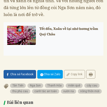
tin và xanh cả nghĩa tình. Và với những người con
đã từng lớn lên từ đồng cói Nga Sơn năm nào, đó
luôn là nơi để trở về.
Tết đến, Xuân về lại nhớ hương trầm
Quỳ Châu
Chia sẻ Facebook
Chia sẻ Zalo
Copy link
Tân Tiến
Nga Sơn
Thanh Hóa
miền quê
cây cau
thủ phủ cau
canh tác an toàn
vườn na
nông thôn mới
Bài liên quan