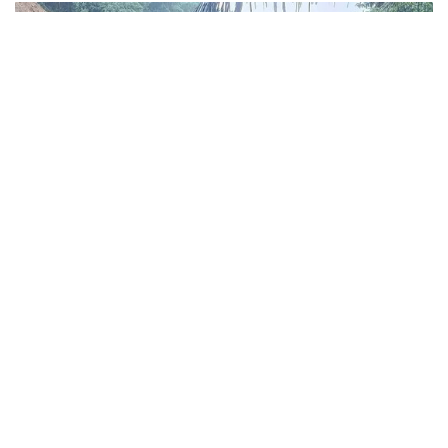
Mưa lớn kéo dài trong nhiều giờ đã gây sạt lở tại nhiều vị trí trên địa
bàn xã Quan Sơn, đồng thời xuất hiện vết nứt đất dài khoảng 100m
phía sau khu dân cư bản Thanh Sơn, buộc chính quyền địa phương
phải khẩn trương sơ tán người dân và triển khai các biện pháp ứng
phó khẩn cấp.
Tin trong nước