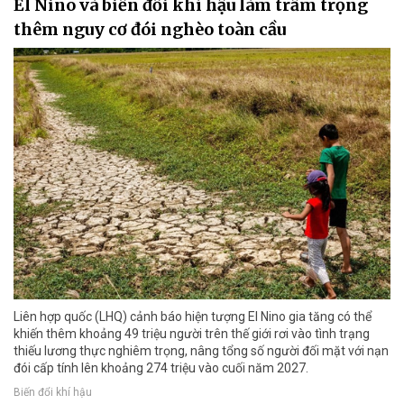
El Nino và biến đổi khí hậu làm trầm trọng
thêm nguy cơ đói nghèo toàn cầu
Liên hợp quốc (LHQ) cảnh báo hiện tượng El Nino gia tăng có thể
khiến thêm khoảng 49 triệu người trên thế giới rơi vào tình trạng
thiếu lương thực nghiêm trọng, nâng tổng số người đối mặt với nạn
đói cấp tính lên khoảng 274 triệu vào cuối năm 2027.
Biến đổi khí hậu