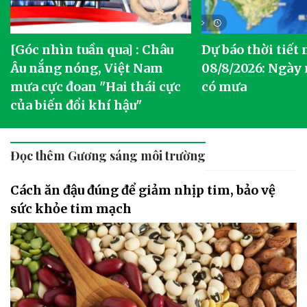
[Góc nhìn tuần qua] : Châu
Dự báo thời tiết
o
Âu nắng nóng, Việt Nam
08/8/2026: Ngày
mưa cực đoan "Hai thái cực
có mưa
của biến đổi khí hậu"
Đọc thêm Gương sáng môi trường
Cách ăn đậu đúng để giảm nhịp tim, bảo vệ
sức khỏe tim mạch