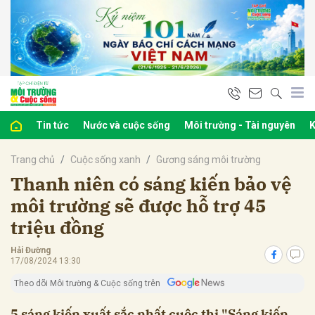
bình luận
Tin tức
Nước và cuộc sống
Môi trường - Tài nguyên
K
Trang chủ
Cuộc sống xanh
Gương sáng môi trường
Thanh niên có sáng kiến bảo vệ
môi trường sẽ được hỗ trợ 45
triệu đồng
Hủy
G
Hải Đường
17/08/2024 13:30
Theo dõi Môi trường & Cuộc sống trên
5 sáng kiến xuất sắc nhất cuộc thi "Sáng kiến