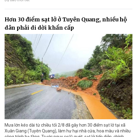
Dự báo thời tiết
Hơn 30 điểm sạt lở ở Tuyên Quang, nhiều hộ
dân phải di dời khẩn cấp
Mưa lớn kéo dài từ chiều tối 2/8 đã gây hơn 30 điểm sạt lở tại xã
Xuân Giang (Tuyên Quang), làm hư hại nhà cửa, hoa màu và nhiều
công trình hạ tầng. Trước nguy cơ lũ quét, sạt lở tiếp diễn, chính