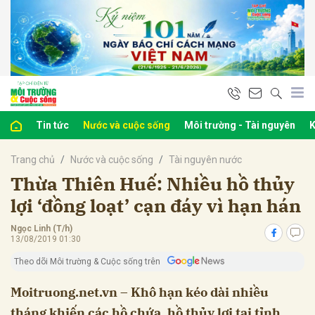
bình luận
Tin tức
Nước và cuộc sống
Môi trường - Tài nguyên
K
Trang chủ
Nước và cuộc sống
Tài nguyên nước
Thừa Thiên Huế: Nhiều hồ thủy
lợi ‘đồng loạt’ cạn đáy vì hạn hán
Ngọc Linh (T/h)
Hủy
G
13/08/2019 01:30
Theo dõi Môi trường & Cuộc sống trên
Moitruong.net.vn – Khô hạn kéo dài nhiều
tháng khiến các hồ chứa, hồ thủy lợi tại tỉnh