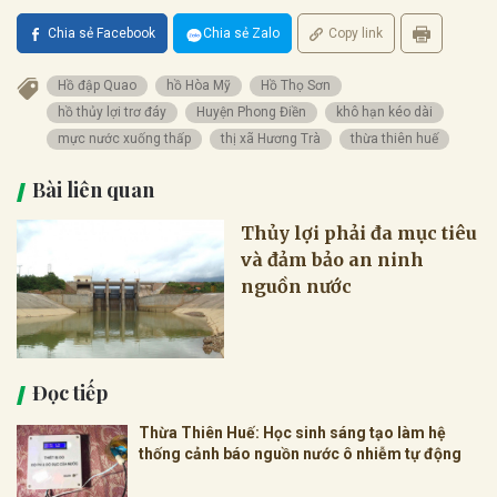
Chia sẻ Facebook
Chia sẻ Zalo
Copy link
Hồ đập Quao
hồ Hòa Mỹ
Hồ Thọ Sơn
hồ thủy lợi trơ đáy
Huyện Phong Điền
khô hạn kéo dài
mực nước xuống thấp
thị xã Hương Trà
thừa thiên huế
Bài liên quan
Thủy lợi phải đa mục tiêu
và đảm bảo an ninh
nguồn nước
Đọc tiếp
Thừa Thiên Huế: Học sinh sáng tạo làm hệ
thống cảnh báo nguồn nước ô nhiễm tự động