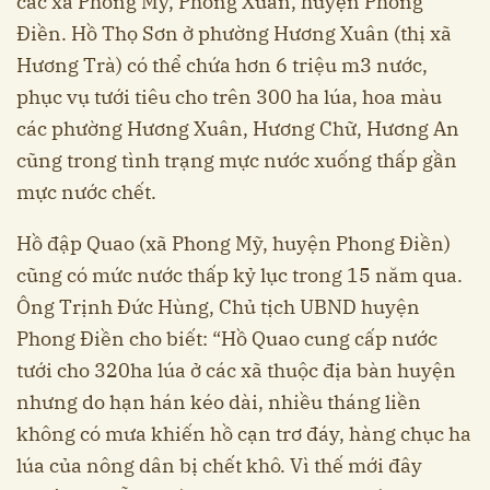
các xã Phong Mỹ, Phong Xuân, huyện Phong
Điền. Hồ Thọ Sơn ở phường Hương Xuân (thị xã
Hương Trà) có thể chứa hơn 6 triệu m3 nước,
phục vụ tưới tiêu cho trên 300 ha lúa, hoa màu
các phường Hương Xuân, Hương Chữ, Hương An
cũng trong tình trạng mực nước xuống thấp gần
mực nước chết.
Hồ đập Quao (xã Phong Mỹ, huyện Phong Điền)
cũng có mức nước thấp kỷ lục trong 15 năm qua.
Ông Trịnh Đức Hùng, Chủ tịch UBND huyện
Phong Điền cho biết: “Hồ Quao cung cấp nước
tưới cho 320ha lúa ở các xã thuộc địa bàn huyện
nhưng do hạn hán kéo dài, nhiều tháng liền
không có mưa khiến hồ cạn trơ đáy, hàng chục ha
lúa của nông dân bị chết khô. Vì thế mới đây