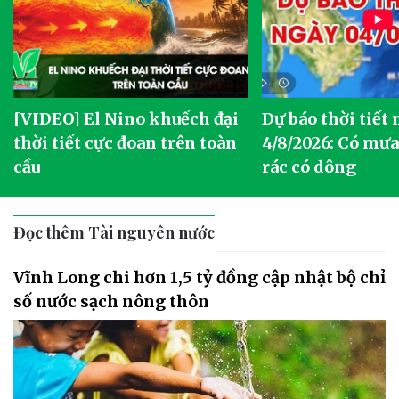
[VIDEO] El Nino khuếch đại
Dự báo thời tiết
thời tiết cực đoan trên toàn
4/8/2026: Có mưa 
cầu
rác có dông
Đọc thêm Tài nguyên nước
Vĩnh Long chi hơn 1,5 tỷ đồng cập nhật bộ chỉ
số nước sạch nông thôn