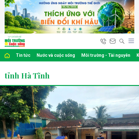
Tin tức
Nước và cuộc sống
Môi trường - Tài nguyên
K
tỉnh Hà Tĩnh