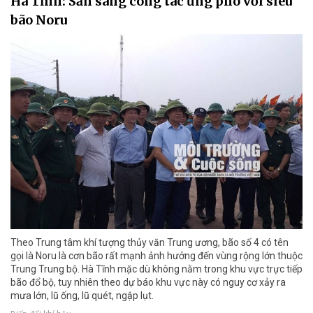
Hà Tĩnh: Sẵn sàng công tác ứng phó với siêu
bão Noru
Theo Trung tâm khí tượng thủy văn Trung ương, bão số 4 có tên
gọi là Noru là cơn bão rất mạnh ảnh hưởng đến vùng rộng lớn thuộc
Trung Trung bộ. Hà Tĩnh mặc dù không nằm trong khu vực trực tiếp
bão đổ bộ, tuy nhiên theo dự báo khu vực này có nguy cơ xảy ra
mưa lớn, lũ ống, lũ quét, ngập lụt.