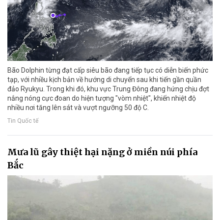
Bão Dolphin từng đạt cấp siêu bão đang tiếp tục có diễn biến phức
tạp, với nhiều kịch bản về hướng di chuyển sau khi tiến gần quần
đảo Ryukyu. Trong khi đó, khu vực Trung Đông đang hứng chịu đợt
nắng nóng cực đoan do hiện tượng "vòm nhiệt", khiến nhiệt độ
nhiều nơi tăng lên sát và vượt ngưỡng 50 độ C.
Tin Quốc tế
Mưa lũ gây thiệt hại nặng ở miền núi phía
Bắc