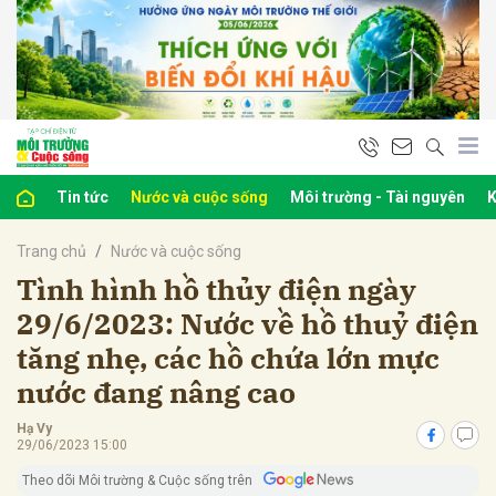
bình luận
Tin tức
Nước và cuộc sống
Môi trường - Tài nguyên
K
Trang chủ
Nước và cuộc sống
Tình hình hồ thủy điện ngày
29/6/2023: Nước về hồ thuỷ điện
tăng nhẹ, các hồ chứa lớn mực
Hủy
G
nước đang nâng cao
Hạ Vy
29/06/2023 15:00
Theo dõi Môi trường & Cuộc sống trên