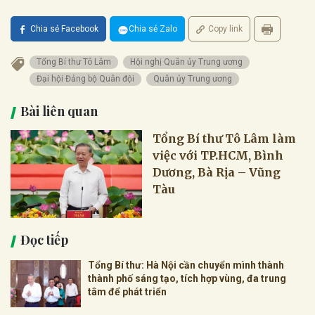
Chia sẻ Facebook
Chia sẻ Zalo
Copy link
Tổng Bí thư Tô Lâm
Hội nghị Quân ủy Trung ương
Đại hội Đảng bộ Quân đội
Quân ủy Trung ương
Bài liên quan
Tổng Bí thư Tô Lâm làm
việc với TP.HCM, Bình
Dương, Bà Rịa – Vũng
Tàu
Đọc tiếp
Tổng Bí thư: Hà Nội cần chuyển mình thành
thành phố sáng tạo, tích hợp vùng, đa trung
tâm để phát triển