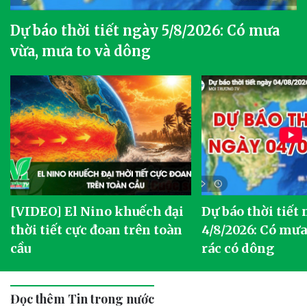
Dự báo thời tiết ngày 5/8/2026: Có mưa
vừa, mưa to và dông
[VIDEO] El Nino khuếch đại
Dự báo thời tiết
thời tiết cực đoan trên toàn
4/8/2026: Có mưa 
cầu
rác có dông
Đọc thêm Tin trong nước