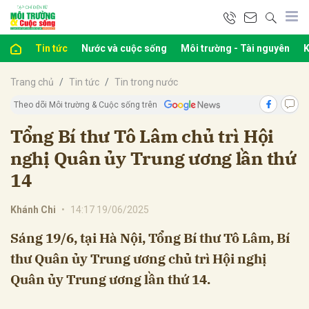
Tin tức
Nước và cuộc sống
Môi trường - Tài nguyên
K
bình luận
Trang chủ
Tin tức
Tin trong nước
Theo dõi Môi trường & Cuộc sống trên
Tổng Bí thư Tô Lâm chủ trì Hội
nghị Quân ủy Trung ương lần thứ
14
Khánh Chi
•
14:17 19/06/2025
Hủy
G
Sáng 19/6, tại Hà Nội, Tổng Bí thư Tô Lâm, Bí
thư Quân ủy Trung ương chủ trì Hội nghị
Quân ủy Trung ương lần thứ 14.