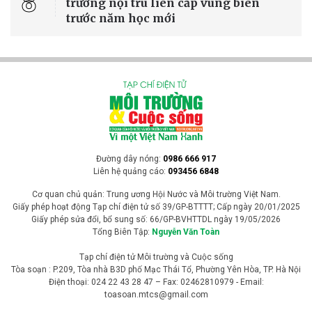
vừa, mưa to và dông
Trung tâm Dự báo Khí tượng Thủy văn Quốc gia vừa đưa ra thông
tin dự báo thời tiết ngày 5/8/2026 tại Hà Nội và các vùng trên cả
nước.
Biến đổi khí hậu
Hơn 30 điểm sạt lở ở Tuyên Quang, nhiều hộ