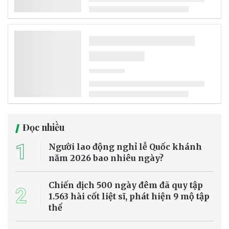
Cục Khí tượng Thủy văn vừa đưa ra những nhận định ban đầu về xu
thế khí tượng thủy văn trong nửa cuối năm 2026 và đầu năm 2027,
trong đó cảnh báo hiện tượng El Nino có thể khiến nguy cơ hạn hán,
thiếu nước và xâm nhập mặn tại Đồng bằng sông Cửu Long gia
tăng trong mùa khô tới.
Biến đổi khí hậu
Dự báo thời tiết ngày 5/8/2026: Có mưa vừa,
mưa to và dông