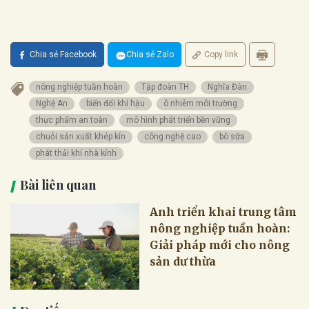
Chia sẻ Facebook
Chia sẻ Zalo
Copy link
nông nghiệp tuần hoàn
Tập đoàn TH
Nghĩa Đàn
Nghệ An
biến đổi khí hậu
ô nhiễm môi trường
thực phẩm an toàn
mô hình phát triển bền vững
chuỗi sản xuất khép kín
công nghệ cao
bò sữa
phát thải khí nhà kính
Bài liên quan
Anh triển khai trung tâm
nông nghiệp tuần hoàn:
Giải pháp mới cho nông
sản dư thừa