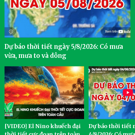
Dự báo thời tiết ngày 5/8/2026: Có mưa
vừa, mưa to và dông
[VIDEO] El Nino khuếch đại
Dự báo thời tiết
thời tiết cực đoan trên toàn
4/8/2026: Có mưa 