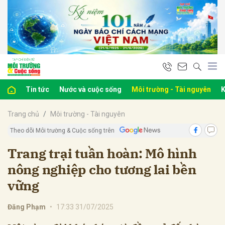
bình luận
Tin tức
Nước và cuộc sống
Môi trường - Tài nguyên
K
Trang chủ
Môi trường - Tài nguyên
Theo dõi Môi trường & Cuộc sống trên
Trang trại tuần hoàn: Mô hình
nông nghiệp cho tương lai bền
Hủy
G
vững
Đăng Phạm
•
17:33 31/07/2025