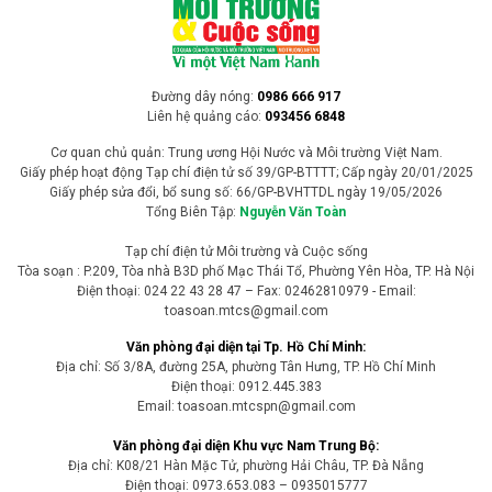
Bộ Xây dựng yêu cầu khẩn ứng phó mưa lớn,
lũ quét và sạt lở đất tại Bắc Bộ, Bắc Trung Bộ
Trước dự báo mưa lớn diện rộng từ ngày 4-6/8, Bộ Xây dựng yêu
cầu các địa phương khu vực Bắc Bộ và Bắc Trung Bộ khẩn trương
triển khai các biện pháp bảo đảm an toàn công trình, giao thông và
tính mạng người dân; đồng thời chuẩn bị sẵn sàng lực lượng,