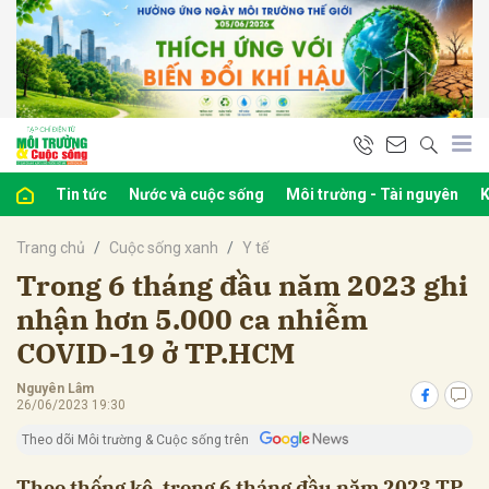
bình luận
Tin tức
Nước và cuộc sống
Môi trường - Tài nguyên
K
Trang chủ
Cuộc sống xanh
Y tế
Trong 6 tháng đầu năm 2023 ghi
nhận hơn 5.000 ca nhiễm
COVID-19 ở TP.HCM
Hủy
G
Nguyên Lâm
26/06/2023 19:30
Theo dõi Môi trường & Cuộc sống trên
Theo thống kê, trong 6 tháng đầu năm 2023 TP