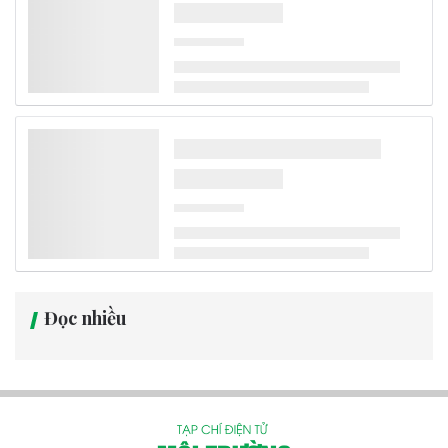
Là sân bay đầu tư theo phương thức PPP thứ hai của Việt Nam,
Cảng hàng không Quảng Trị đang bước vào giai đoạn tăng tốc cuối
cùng trước mục tiêu khai thác thương mại vào cuối năm 2026.
Trên công trường rộng gần 268 ha, hàng trăm kỹ sư, công nhân và
các tổ công tác địa phương đang chạy đua với thời gian để hoàn
thiện những hạng mục cuối cùng của dự án.
Thông tin cần biết