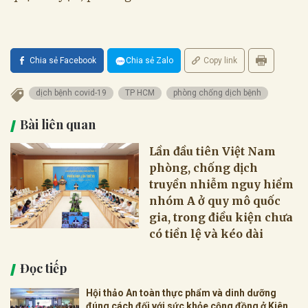
Chia sẻ Facebook
Chia sẻ Zalo
Copy link
dịch bệnh covid-19
TP HCM
phòng chống dịch bệnh
Bài liên quan
Lần đầu tiên Việt Nam
phòng, chống dịch
truyền nhiễm nguy hiểm
nhóm A ở quy mô quốc
gia, trong điều kiện chưa
có tiền lệ và kéo dài
Đọc tiếp
Hội thảo An toàn thực phẩm và dinh dưỡng
đúng cách đối với sức khỏe cộng đồng ở Kiên