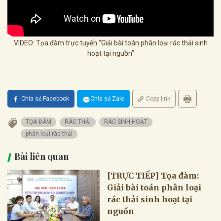
VIDEO: Tọa đàm trực tuyến “Giải bài toán phân loại rác thải sinh
hoạt tại nguồn”
Chia sẻ Facebook
Chia sẻ Zalo
Copy link
TỌA ĐÀM
RÁC THẢI
RÁC SINH HOẠT
phân loại rác thải
Bài liên quan
[TRỰC TIẾP] Tọa đàm:
Giải bài toán phân loại
rác thải sinh hoạt tại
nguồn