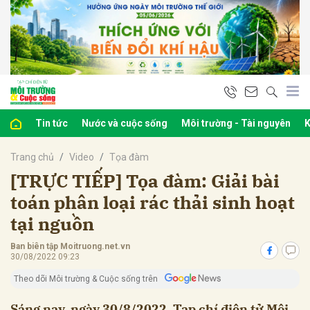
bình luận
Tin tức
Nước và cuộc sống
Môi trường - Tài nguyên
K
Trang chủ
Video
Tọa đàm
[TRỰC TIẾP] Tọa đàm: Giải bài
toán phân loại rác thải sinh hoạt
tại nguồn
Hủy
G
Ban biên tập Moitruong.net.vn
30/08/2022 09:23
Theo dõi Môi trường & Cuộc sống trên
Sáng nay, ngày 30/8/2022, Tạp chí điện tử Môi