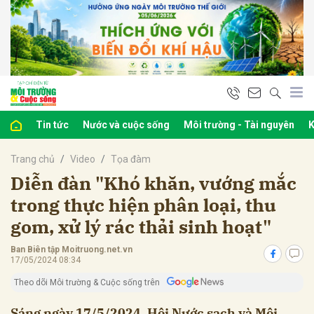
bình luận
Tin tức
Nước và cuộc sống
Môi trường - Tài nguyên
K
Trang chủ
Video
Tọa đàm
Diễn đàn "Khó khăn, vướng mắc
trong thực hiện phân loại, thu
gom, xử lý rác thải sinh hoạt"
Hủy
G
Ban Biên tập Moitruong.net.vn
17/05/2024 08:34
Theo dõi Môi trường & Cuộc sống trên
Sáng ngày 17/5/2024, Hội Nước sạch và Môi