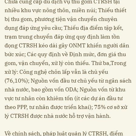
Chưa cung cấp đủ dịch vụ thu gom CTRSH tại
nhiều khu vực nông thôn, miền núi; Thiếu thiết
bị thu gom, phương tiện vận chuyển chuyên
dụng đáp ứng yêu cầu; Thiếu địa điểm tập kết,
trạm trung chuyển đáp ứng quy định làm tồn
đọng CTRSH kéo dài gây ONMT khiến người dân
bức xúc; Các quy định về Định mức, đơn giá thu
gom, vận chuyển, xử lý còn thiếu. Thứ ba,Trong
xử lý: Công nghệ chôn lấp vẫn là chủ yếu
(76,10%); Nguồn vốn đầu tư chủ yếu từ ngân sách
nhà nước, bao gồm vốn ODA; Nguồn vốn từ khu
vực tư nhân còn khiêm tốn (ít các dự án đầu tư
theo PPP, tư nhân được triển khai); 75% cơ sở xử
lý CTRSH được nhà nước hỗ trợ vận hành.
Về chính sách, pháp luật quản lý CTRSH, điểm