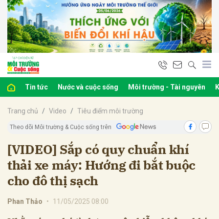
bình luận
Tin tức
Nước và cuộc sống
Môi trường - Tài nguyên
K
Trang chủ
Video
Tiêu điểm môi trường
Theo dõi Môi trường & Cuộc sống trên
[VIDEO] Sắp có quy chuẩn khí
thải xe máy: Hướng đi bắt buộc
Hủy
G
cho đô thị sạch
Phan Thảo
•
11/05/2025 08:00