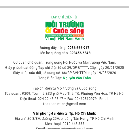
Đường dây nóng:
0986 666 917
Liên hệ quảng cáo:
093456 6848
Cơ quan chủ quản: Trung ương Hội Nước và Môi trường Việt Nam.
Giấy phép hoạt động Tạp chí điện tử số 39/GP-BTTTT; Cấp ngày 20/01/2025
Giấy phép sửa đổi, bổ sung số: 66/GP-BVHTTDL ngày 19/05/2026
Tổng Biên Tập:
Nguyễn Văn Toàn
Tạp chí điện tử Môi trường và Cuộc sống
Tòa soạn : P.209, Tòa nhà B3D phố Mạc Thái Tổ, Phường Yên Hòa, TP. Hà Nội
Điện thoại: 024 22 43 28 47 – Fax: 02462810979 - Email:
toasoan.mtcs@gmail.com
Văn phòng đại diện tại Tp. Hồ Chí Minh:
Địa chỉ: Số 3/8A, đường 25A, phường Tân Hưng, TP. Hồ Chí Minh
Điện thoại: 0912.445.383