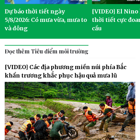
Dự báo thời tiết ngày
[VIDEO] El Nino
5/8/2026: Có mưa vừa, mưa to
thời tiết cực đoa
và dông
cầu
Đọc thêm Tiêu điểm môi trường
[VIDEO] Các địa phương miền núi phía Bắc
khẩn trương khắc phục hậu quả mưa lũ