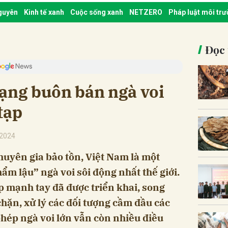
nguyên
Kinh tế xanh
Cuộc sống xanh
NETZERO
Pháp luật môi tr
Đọc 
rạng buôn bán ngà voi
tạp
/2024
huyên gia bảo tồn, Việt Nam là một
ẩm lậu” ngà voi sôi động nhất thế giới.
p mạnh tay đã được triển khai, song
chặn, xử lý các đối tượng cầm đầu các
hép ngà voi lớn vẫn còn nhiều điều