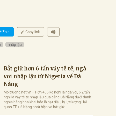
ẻ Zalo
Copy link
g
nhập lậu
Bắt giữ hơn 6 tấn vảy tê tê, ngà
voi nhập lậu từ Nigeria về Đà
Nẵng
Moitruong.net.vn – Hơn 456 kg nghi là ngà voi, 6,2 tấn
nghi là vảy tê tê nhập lậu qua cảng Đà Nẵng dưới danh
nghĩa hàng hóa khai báo là hạt điều, bị lực lượng Hải
quan TP Đà Nẵng phát hiện và bắt giữ.