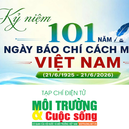
bình luận
Hủy
G