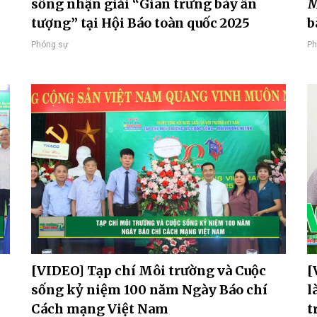
sống nhận giải “Gian trưng bày ấn
M
tượng” tại Hội Báo toàn quốc 2025
b
Phóng sự
Ph
[VIDEO] Tạp chí Môi trường và Cuộc
[
sống kỷ niệm 100 năm Ngày Báo chí
l
Cách mạng Việt Nam
t