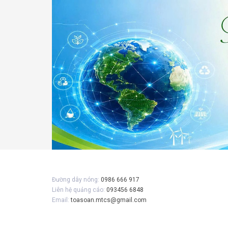
Gửi 
Đường dây nóng:
0986 666 917
Liên hệ quảng cáo:
093456 6848
Email:
toasoan.mtcs@gmail.com