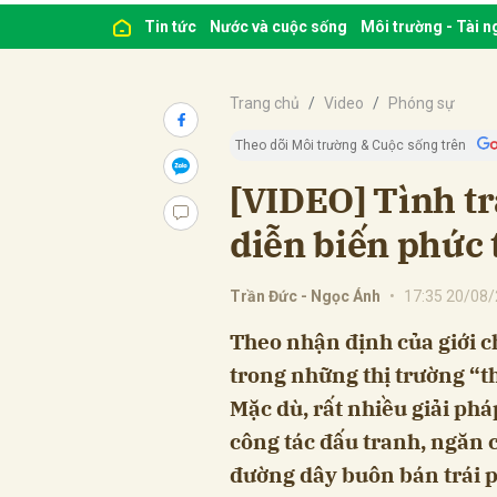
Tin tức
Nước và cuộc sống
Môi trường - Tài 
Trang chủ
Video
Phóng sự
Theo dõi Môi trường & Cuộc sống trên
[VIDEO] Tình t
diễn biến phức 
Trần Đức - Ngọc Ánh
•
17:35 20/08
Theo nhận định của giới c
trong những thị trường “th
Mặc dù, rất nhiều giải phá
công tác đấu tranh, ngăn 
đường dây buôn bán trái p