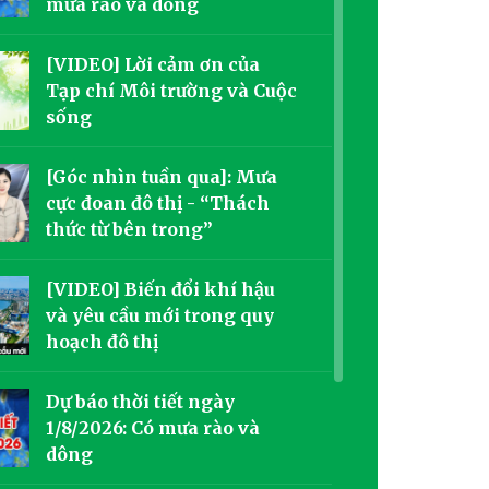
mưa rào và dông
[VIDEO] Lời cảm ơn của
Tạp chí Môi trường và Cuộc
sống
[Góc nhìn tuần qua]: Mưa
cực đoan đô thị - “Thách
thức từ bên trong”
[VIDEO] Biến đổi khí hậu
và yêu cầu mới trong quy
hoạch đô thị
Dự báo thời tiết ngày
1/8/2026: Có mưa rào và
dông