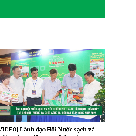
Dự báo thời tiết ngày
31/07/2026: Sáng có mưa và
rải rác có dông
VIDEO] Lãnh đạo Hội Nước sạch và