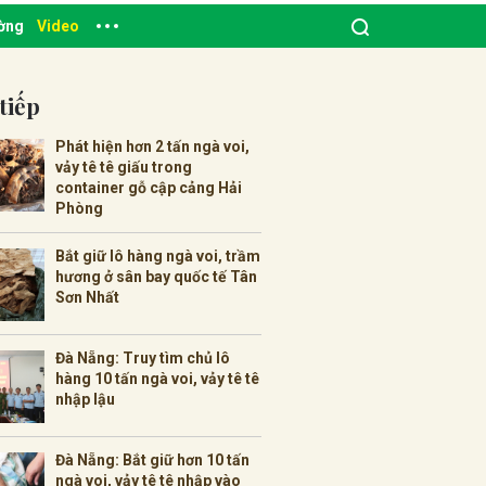
ường
Video
tiếp
Phát hiện hơn 2 tấn ngà voi,
vảy tê tê giấu trong
container gỗ cập cảng Hải
Phòng
Bắt giữ lô hàng ngà voi, trầm
hương ở sân bay quốc tế Tân
Sơn Nhất
Đà Nẵng: Truy tìm chủ lô
hàng 10 tấn ngà voi, vảy tê tê
nhập lậu
Đà Nẵng: Bắt giữ hơn 10 tấn
ngà voi, vảy tê tê nhập vào