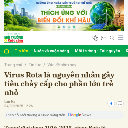
bình luận
Tin tức
Nước và cuộc sống
Môi trường - Tài nguyên
K
Trang chủ
Tin tức
Vấn đề hôm nay
Virus Rota là nguyên nhân gây
tiêu chảy cấp cho phần lớn trẻ
nhỏ
Hủy
G
Lan Hạ
04/03/2025 12:26
Theo dõi Môi trường & Cuộc sống trên
Trong giai đoạn 2016-2023, virus Rota là