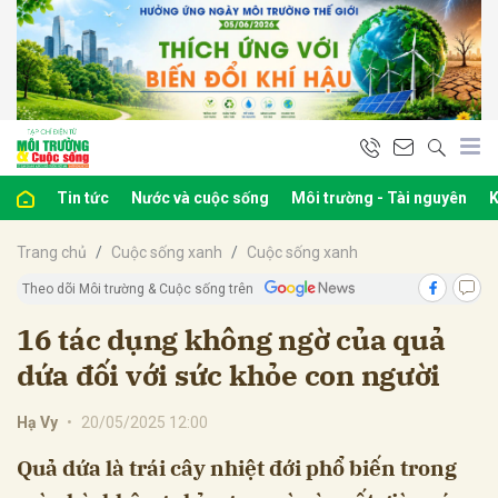
bình luận
Tin tức
Nước và cuộc sống
Môi trường - Tài nguyên
K
Trang chủ
Cuộc sống xanh
Cuộc sống xanh
Theo dõi Môi trường & Cuộc sống trên
16 tác dụng không ngờ của quả
dứa đối với sức khỏe con người
Hủy
G
Hạ Vy
•
20/05/2025 12:00
Quả dứa là trái cây nhiệt đới phổ biến trong