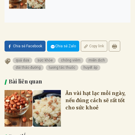
Chia sẻ Facebook
Chia sẻ Zalo
Copy link
quả dứa
sức khỏe
chống viêm
miễn dịch
đái tháo đường
tương tác thuốc
huyết áp
Bài liên quan
Ăn vài hạt lạc mỗi ngày,
nếu đúng cách sẽ rất tốt
cho sức khoẻ