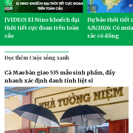
[VIDEO] El Nino khuếch đại
Dự báo thời tiết
thời tiết cực đoan trên toàn
4/8/2026: Có mưa 
cầu
rác có dông
Đọc thêm Cuộc sống xanh
Cà Mau bàn giao 535 mẫu sinh phẩm, đẩy
nhanh xác định danh tính liệt sĩ