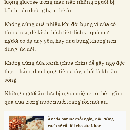
lượng glucose trong máu nên những người bị
bệnh tiểu đường hạn chế ăn.
Không dùng quá nhiều khi đói bụng vì dứa có
tính chua, dễ kích thích tiết dịch vị quá mức,
người có dạ dày yếu, hay đau bụng không nên
dùng lúc đói.
Không dùng dứa xanh (chưa chín) dễ gây ngộ độc
thực phẩm, đau bụng, tiêu chảy, nhất là khi ăn
sống.
Những người ăn dứa bị ngứa miệng có thể ngâm
qua dứa trong nước muối loãng rồi mới ăn.
Ăn vài hạt lạc mỗi ngày, nếu đúng
cách sẽ rất tốt cho sức khoẻ