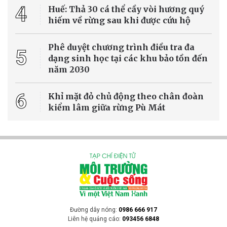
Thứ Hai, ngày 03/8/2026, Kỳ họp không thường lệ thứ Nhất, Quốc
hội khóa XVI chính thức khai mạc tại Nhà Quốc hội, Thủ đô Hà Nội
và bước vào ngày làm việc đầu tiên dưới sự chủ trì của Chủ tịch
Quốc hội Trần Thanh Mẫn.
Tin trong nước
Bắc Bộ mưa lớn 3 ngày liên tiếp, cảnh báo sạt
lở đất