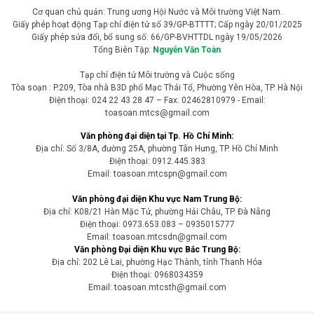
Từ chiều 4/8 đến hết ngày 6/8, Bắc Bộ và Bắc Trung Bộ bước vào
đợt mưa lớn diện rộng với nhiều nơi có lượng mưa trên 300mm. Cơ
quan khí tượng cảnh báo nguy cơ cao xảy ra lũ quét, sạt lở đất tại
hàng trăm xã, phường thuộc 6 tỉnh miền núi, trong bối cảnh nhiều
khu vực đã đạt trạng thái bão hòa sau những trận mưa liên tiếp.
Biến đổi khí hậu
Hà Nội chủ động ứng phó đợt mưa lớn kéo dài