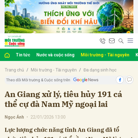
bình luận
Tin tức
Nước và cuộc sống
Môi trường - Tài nguyên
K
Trang chủ
Môi trường - Tài nguyên
Đa dạng sinh học
Theo dõi Môi trường & Cuộc sống trên
An Giang xử lý, tiêu hủy 191 cá
thể cự đà Nam Mỹ ngoại lai
Hủy
G
Ngọc Ánh
•
22/01/2026 13:00
Lực lượng chức năng tỉnh An Giang đã tổ