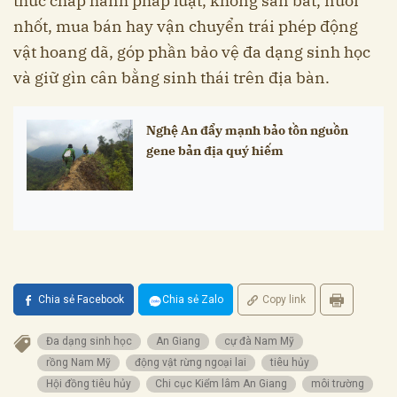
thức chấp hành pháp luật, không săn bắt, nuôi
nhốt, mua bán hay vận chuyển trái phép động
vật hoang dã, góp phần bảo vệ đa dạng sinh học
và giữ gìn cân bằng sinh thái trên địa bàn.
Nghệ An đẩy mạnh bảo tồn nguồn
gene bản địa quý hiếm
Chia sẻ Facebook
Chia sẻ Zalo
Copy link
Đa dạng sinh học
An Giang
cự đà Nam Mỹ
rồng Nam Mỹ
động vật rừng ngoại lai
tiêu hủy
Hội đồng tiêu hủy
Chi cục Kiểm lâm An Giang
môi trường