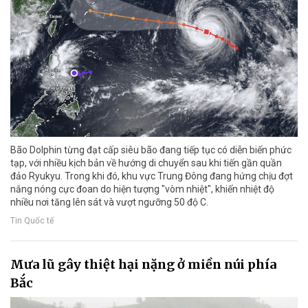
Bão Dolphin từng đạt cấp siêu bão đang tiếp tục có diễn biến phức
tạp, với nhiều kịch bản về hướng di chuyển sau khi tiến gần quần
đảo Ryukyu. Trong khi đó, khu vực Trung Đông đang hứng chịu đợt
nắng nóng cực đoan do hiện tượng "vòm nhiệt", khiến nhiệt độ
nhiều nơi tăng lên sát và vượt ngưỡng 50 độ C.
Tin Quốc tế
Mưa lũ gây thiệt hại nặng ở miền núi phía
Bắc