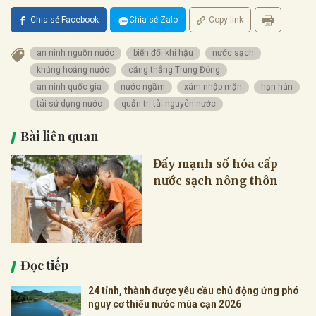
Chia sẻ Facebook
Chia sẻ Zalo
Copy link
an ninh nguồn nước
biến đổi khí hậu
nước sạch
khủng hoảng nước
căng thẳng Trung Đông
an ninh quốc gia
nước ngầm
xâm nhập mặn
hạn hán
tái sử dụng nước
quản trị tài nguyên nước
Bài liên quan
Đẩy mạnh số hóa cấp
nước sạch nông thôn
Đọc tiếp
24 tỉnh, thành được yêu cầu chủ động ứng phó
nguy cơ thiếu nước mùa cạn 2026