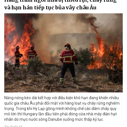
và hạn hán tiếp tục bủa vây châu Âu
Nắng nóng kéo dài kết hợp với điều kiện khô hạn đang khiến nhiều
quốc gia châu Âu phải đối mặt với hàng loạt vụ cháy rừng nghiêm
trọng. Trong khi Hy Lạp gồng mình khống chế các đám cháy quy
mô lớn thì Hungary lần đầu tiên phải đóng cửa nhà máy điện hạt
nhân do mực nước sông Danube xuống mức thấp kỷ lục.