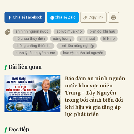
Chia sẻ Facebook
Chia sẻ Zalo
Copy link
an ninh nguồn nước
áp lực mùa khô
biến đổi khí hậu
hồ chứa thủy điện
năng lượng
sinh hoạt
El Nino
phòng chống thiên tai
tưới tiêu nông nghiệp
quản lý tài nguyên nước
bảo vệ nguồn tài nguyên
Bài liên quan
Bảo đảm an ninh nguồn
nước khu vực miền
Trung - Tây Nguyên
trong bối cảnh biến đổi
khí hậu và gia tăng áp
lực phát triển
Đọc tiếp