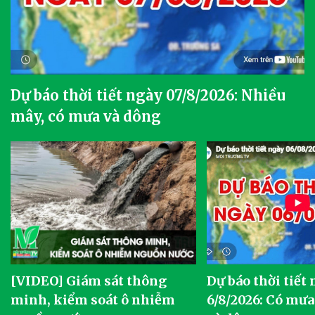
Dự báo thời tiết ngày 07/8/2026: Nhiều
mây, có mưa và dông
[VIDEO] Giám sát thông
Dự báo thời tiết
g
minh, kiểm soát ô nhiễm
6/8/2026: Có mưa