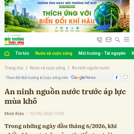
bình luận
Tin tức
Nước và cuộc sống
Môi trường - Tài nguyên
K
Trang chủ
Nước và cuộc sống
An ninh nguồn nước
Theo dõi Môi trường & Cuộc sống trên
An ninh nguồn nước trước áp lực
mùa khô
Hủy
G
Minh Kiên
•
02/06/2026 19:00
Trong những ngày đầu tháng 6/2026, khi