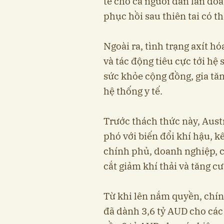
tế cho cả người dân lẫn do
phục hồi sau thiên tai có t
Ngoài ra, tình trạng axít h
và tác động tiêu cực tới hệ
sức khỏe cộng đồng, gia tăn
hệ thống y tế.
Trước thách thức này, Aust
phó với biến đổi khí hậu, k
chính phủ, doanh nghiệp, 
cắt giảm khí thải và tăng c
Từ khi lên nắm quyền, chí
đã dành 3,6 tỷ AUD cho các 