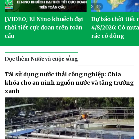
[VIDEO] El Nino khuếch đại
Dự báo thời tiết
thời tiết cực đoan trên toàn
4/8/2026: Có mưa 
cầu
rác có dông
Đọc thêm Nước và cuộc sống
Tái sử dụng nước thải công nghiệp: Chìa
khóa cho an ninh nguồn nước và tăng trưởng
xanh