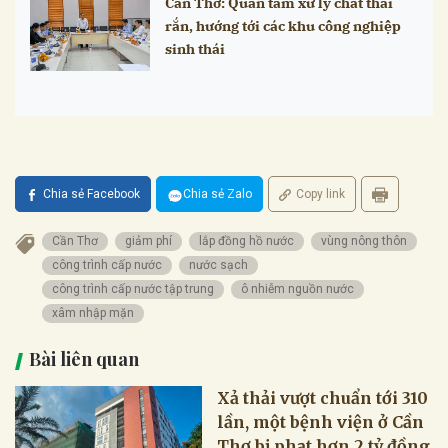
Cần Thơ: Quan tâm xử lý chất thải
rắn, hướng tới các khu công nghiệp
sinh thái
Chia sẻ Facebook
Chia sẻ Zalo
Copy link
Cần Thơ
giảm phí
lắp đồng hồ nước
vùng nông thôn
công trình cấp nước
nước sạch
công trình cấp nước tập trung
ô nhiễm nguồn nước
xâm nhập mặn
Bài liên quan
Xả thải vượt chuẩn tới 310
lần, một bệnh viện ở Cần
Thơ bị phạt hơn 2 tỷ đồng