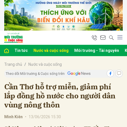
bình luận
Tin tức
Nước và cuộc sống
Môi trường - Tài nguyên
K
Trang chủ
Nước và cuộc sống
Theo dõi Môi trường & Cuộc sống trên
Cần Thơ hỗ trợ miễn, giảm phí
lắp đồng hồ nước cho người dân
Hủy
G
vùng nông thôn
Minh Kiên
•
13/06/2026 15:30