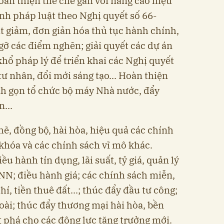
hoàn thiện thể chế gắn với nâng cao hiệu
ành pháp luật theo Nghị quyết số 66-
t giảm, đơn giản hóa thủ tục hành chính,
gỡ các điểm nghẽn; giải quyết các dự án
hổ pháp lý để triển khai các Nghị quyết
 tư nhân, đổi mới sáng tạo... Hoàn thiện
inh gọn tổ chức bộ máy Nhà nước, đẩy
...
ẽ, đồng bộ, hài hòa, hiệu quả các chính
i khóa và các chính sách vĩ mô khác.
ều hành tín dụng, lãi suất, tỷ giá, quản lý
SNN; điều hành giá; các chính sách miễn,
hí, tiền thuê đất...; thúc đẩy đầu tư công;
oài; thúc đẩy thương mại hài hòa, bền
ột phá cho các động lực tăng trưởng mới.