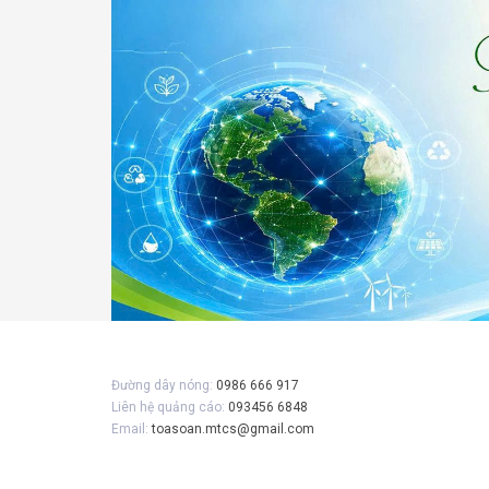
Gửi 
Đường dây nóng:
0986 666 917
Liên hệ quảng cáo:
093456 6848
Email:
toasoan.mtcs@gmail.com