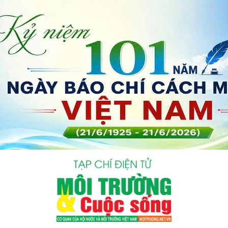
bình luận
Hủy
G