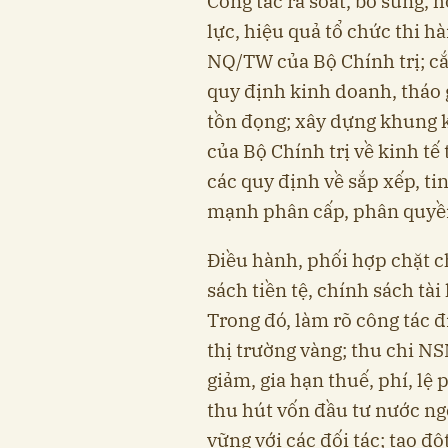
Công tác rà soát, bổ sung, 
lực, hiệu quả tổ chức thi h
NQ/TW của Bộ Chính trị; cắ
quy định kinh doanh, tháo 
tồn đọng; xây dựng khung k
của Bộ Chính trị về kinh tế
các quy định về sắp xếp, t
mạnh phân cấp, phân quyền
Điều hành, phối hợp chặt ch
sách tiền tệ, chính sách tà
Trong đó, làm rõ công tác đi
thị trường vàng; thu chi N
giảm, gia hạn thuế, phí, lệ p
thu hút vốn đầu tư nước ng
vững với các đối tác; tạo đ