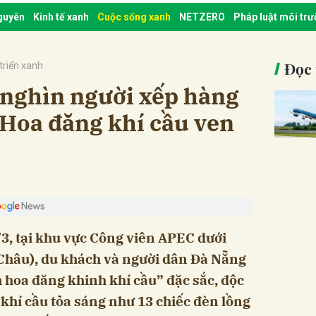
nguyên
Kinh tế xanh
Cuộc sống xanh
NETZERO
Pháp luật môi tr
Đọc 
triển xanh
nghìn người xếp hàng
 Hoa đăng khí cầu ven
/3, tại khu vực Công viên APEC dưới
Châu), du khách và người dân Đà Nẵng
hoa đăng khinh khí cầu” đặc sắc, độc
 khí cầu tỏa sáng như 13 chiếc đèn lồng