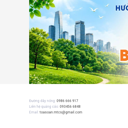
Gửi 
Đường dây nóng:
0986 666 917
Liên hệ quảng cáo:
093456 6848
Email:
toasoan.mtcs@gmail.com