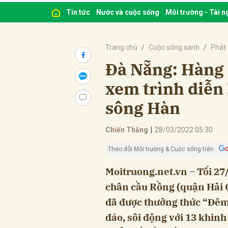
Tin tức
Nước và cuộc sống
Môi trường - Tài 
Trang chủ
Cuộc sống xanh
Phát 
Đà Nẵng: Hàng 
xem trình diễn
sông Hàn
Chiến Thắng
|
28/03/2022 05:30
Theo dõi Môi trường & Cuộc sống trên
Moitruong.net.vn – Tối 27
chân cầu Rồng (quận Hải 
đã được thưởng thức “Đêm 
đáo, sôi động với 13 khinh