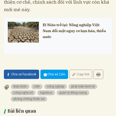
thiện cơ chế, chính sách đối với lĩnh vực còn khá
mới mẻ này.
El Niño trở lại: Nông nghiệp Việt
Nam đối mặt nguy cơ hạn hán, thiếu
nước
Chia sẻ Facebook
Chia sẻ Zalo
Copy link
Điện Biên
UAV
nông nghiệp
phát triển kinh tế
công nghệ số
logistics
quản lý đồng ruộng
phòng chống thiên tai
Bài liên quan