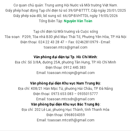
Nhằm chấn chỉnh tình trạng ô nhiễm môi trường trên lưu vực sông
Nhuệ, UBND phường Dương Nội (Hà Nội) đã xử phạt nhiều cơ sở dệt
nhuộm xả thải trái phép, đồng thời yêu cầu dừng hoạt động hoặc di
dời đến khu sản xuất tập trung theo quy định.
Pháp luật môi trường
Xem tử vi hôm nay, tử vi 12 con giáp ngày
6/8/2026: Tuổi Thìn dễ xảy ra mâu thuẫn, nên
giữ bình tĩnh