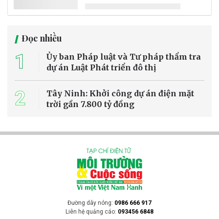
Chiến dịch truyền thông cộng đồng “Chặng Cuối Xanh – Trái Đất
Lành” vừa được triển khai tại TP. Hồ Chí Minh nhằm nâng cao nhận
thức của người trẻ về giao hàng chặng cuối xanh (Green Last-mile
Delivery), góp phần thúc đẩy tiêu dùng bền vững và giảm tác động
của hoạt động giao nhận hàng hóa đến môi trường.
Bảo vệ môi trường
Hà Nội: Xử lý nghiêm các cơ sở dệt nhuộm
gây ô nhiễm sông Nhuệ tại Dương Nội