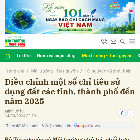
bình luận
Tin tức
Nước và cuộc sống
Môi trường - Tài nguyên
K
Trang chủ
Môi trường - Tài nguyên
Tài nguyên và phát triển
Điều chỉnh một số chỉ tiêu sử
dụng đất các tỉnh, thành phố đến
năm 2025
Hủy
G
Minh Châu
14/03/2024 09:29
Theo dõi Môi trường & Cuộc sống trên
Bộ Tài nguyên và Môi trường chủ trì, phối hợp