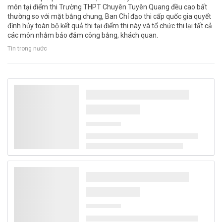
môn tại điểm thi Trường THPT Chuyên Tuyên Quang đều cao bất
thường so với mặt bằng chung, Ban Chỉ đạo thi cấp quốc gia quyết
định hủy toàn bộ kết quả thi tại điểm thi này và tổ chức thi lại tất cả
các môn nhằm bảo đảm công bằng, khách quan.
Tin trong nước
Khởi động chiến dịch “Chặng Cuối Xanh –
Trái Đất Lành”, lan tỏa nhận thức về giao
hàng xanh trong giới trẻ