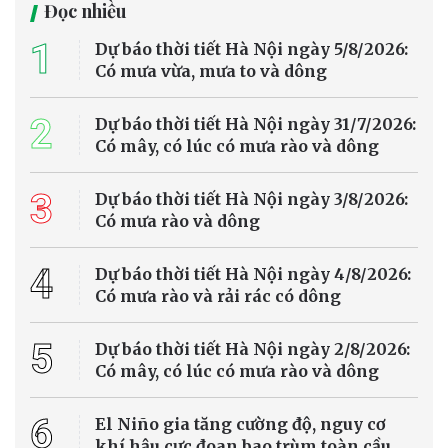
Bộ Chính trị quyết định phân công, kiện toàn Ban Chỉ đạo Trung
ương về phát triển khoa học, công nghệ, đổi mới sáng tạo và
chuyển đổi số gồm 31 đồng chí, trong đó Thủ tướng Lê Minh Hưng
làm Trưởng Ban.
Tin trong nước
Nhiều tuyến sông huyết mạch ở châu Âu cạn
nước vì nắng nóng cực đoan