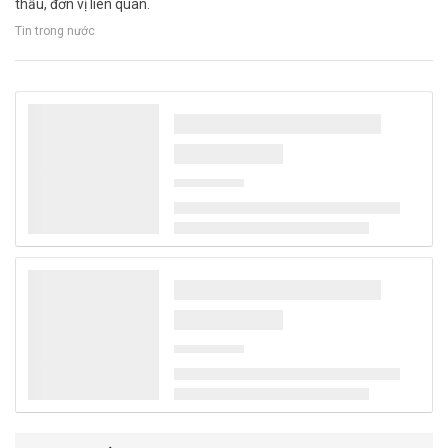
thầu, đơn vị liên quan.
Tin trong nước
Thủ tướng Lê Minh Hưng làm Trưởng Ban
Chỉ đạo TW về phát triển khoa học, công
nghệ, đổi mới sáng tạo và chuyển đổi số