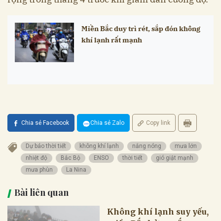
Miền Bắc duy trì rét, sắp đón không
khí lạnh rất mạnh
Chia sẻ Facebook
Chia sẻ Zalo
Copy link
Dự báo thời tiết
không khí lạnh
nắng nóng
mưa lớn
nhiệt độ
Bắc Bộ
ENSO
thời tiết
gió giật mạnh
mưa phùn
La Nina
Bài liên quan
Không khí lạnh suy yếu,