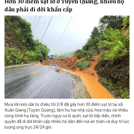
Hơn 30 điểm sạt lở ở Tuyên Quang, nhiều hộ
dân phải di dời khẩn cấp
Mưa lớn kéo dài từ chiều tối 2/8 đã gây hơn 30 điểm sạt lở tại xã
Xuân Giang (Tuyên Quang), làm hư hại nhà cửa, hoa màu và nhiều
công trình hạ tầng. Trước nguy cơ lũ quét, sạt lở tiếp diễn, chính
quyền đã di dời khẩn cấp nhiều hộ dân đến nơi an toàn và duy trì lực
lượng ứng trực 24/24 giờ.