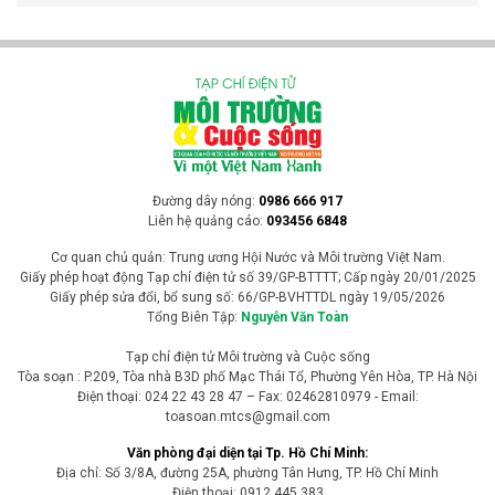
nước vì nắng nóng cực đoan
Các đợt nắng nóng kéo dài tại châu Âu đang khiến mực nước trên
nhiều con sông lớn giảm xuống mức rất thấp, gây ảnh hưởng
nghiêm trọng đến hoạt động vận tải, sản xuất năng lượng và chuỗi
cung ứng, đồng thời đặt ra thách thức lớn trong thích ứng với biến
đổi khí hậu.
Tin Quốc tế