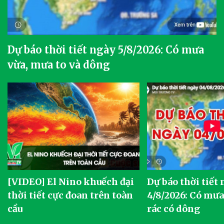
Dự báo thời tiết ngày 5/8/2026: Có mưa
vừa, mưa to và dông
[VIDEO] El Nino khuếch đại
Dự báo thời tiết
thời tiết cực đoan trên toàn
4/8/2026: Có mưa 
cầu
rác có dông