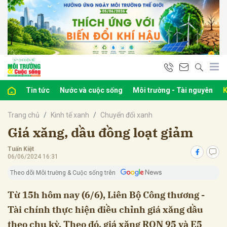
bình luận
Tin tức
Nước và cuộc sống
Môi trường - Tài nguyên
K
Trang chủ
Kinh tế xanh
Chuyển đổi xanh
Giá xăng, dầu đồng loạt giảm
Tuấn Kiệt
06/06/2024 16:31
Hủy
G
Theo dõi Môi trường & Cuộc sống trên
Từ 15h hôm nay (6/6), Liên Bộ Công thương -
Tài chính thực hiện điều chỉnh giá xăng dầu
theo chu kỳ. Theo đó, giá xăng RON 95 và E5