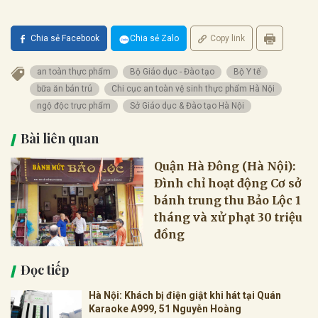
Chia sẻ Facebook
Chia sẻ Zalo
Copy link
an toàn thực phẩm
Bộ Giáo dục - Đào tạo
Bộ Y tế
bữa ăn bán trú
Chi cục an toàn vệ sinh thực phẩm Hà Nội
ngộ độc trực phẩm
Sở Giáo dục & Đào tạo Hà Nội
Bài liên quan
Quận Hà Đông (Hà Nội):
Đình chỉ hoạt động Cơ sở
bánh trung thu Bảo Lộc 1
tháng và xử phạt 30 triệu
đồng
Đọc tiếp
Hà Nội: Khách bị điện giật khi hát tại Quán
Karaoke A999, 51 Nguyễn Hoàng