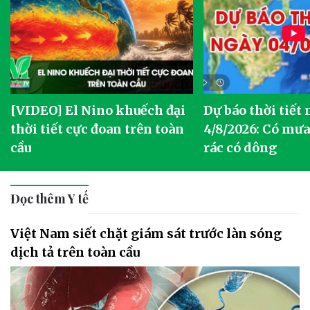
[VIDEO] El Nino khuếch đại
Dự báo thời tiết
thời tiết cực đoan trên toàn
4/8/2026: Có mưa 
cầu
rác có dông
Đọc thêm Y tế
Việt Nam siết chặt giám sát trước làn sóng
dịch tả trên toàn cầu