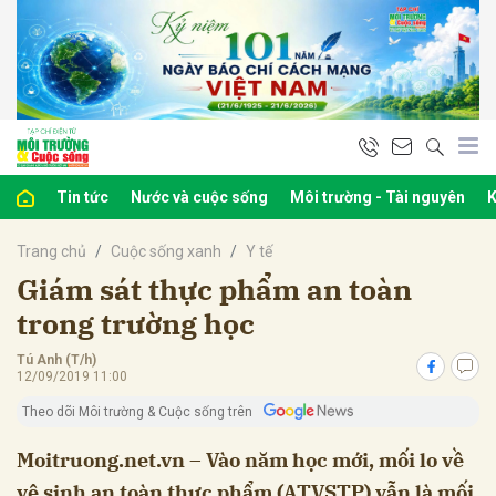
bình luận
Tin tức
Nước và cuộc sống
Môi trường - Tài nguyên
K
Trang chủ
Cuộc sống xanh
Y tế
Giám sát thực phẩm an toàn
trong trường học
Tú Anh (T/h)
Hủy
G
12/09/2019 11:00
Theo dõi Môi trường & Cuộc sống trên
Moitruong.net.vn – Vào năm học mới, mối lo về
vệ sinh an toàn thực phẩm (ATVSTP) vẫn là mối