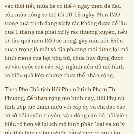
vào thời tiết, mùa hè có thể 4 ngày men đã đạt,
còn mùa đông có thể tới 10-15 ngày. Men IMO
trong quá trình đang xử lý rác không được để lâu
quá 1 tháng mà phải xử lý rác thường xuyên, nếu
để lâu quá men IMO sẽ hỏng, gây mùi hôi. Điều
quan trọng là một số địa phương mới dừng lại mô
hình riêng của hội phụ nữ, chưa huy động được
sự vào cuộc của các cấp, ngành nên dù mô hình
có hiệu quả kép nhưng chưa thể nhân rộng.
Theo Phó Chủ tịch Hội Phụ nữ tỉnh Phạm Thị
Phương, để nhân rộng mô hình này, Hội Phụ nữ
tỉnh tiếp tục tham mưu với cấp ủy và chỉ đạo các
cơ sở hội tuyên truyền, vận động cán bộ, hội viên
hiểu rõ hơn về lợi ích mô hình phân loại và xử lý
rác thải hữu cơ tại nguồn bằng men vi sinh tại