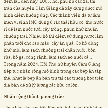
đem lại, đến nay, 100% hội phụ nữ các xã, thị
trấn của huyện Cẩm Giàng đã xây dựng được mô
hình điểm hưởng ứng. Các thành viên đã tự làm
men vi sinh IMO dùng ủ rác thải hữu cơ, thu nước
rỉ để làm nước tưới cây trồng, phun khử khuẩn
chuồng trại. Nhiều hộ thí điểm sử dụng nước làm
phân tưới cho rau màu, cây ăn quả. Có hộ dùng
khử mùi làm sạch chuồng trại chăn nuôi, bồn
rửa, hố ga, cống rãnh, làm sạch ao nuôi cá…
Trong năm 2024, Hội Phụ nữ huyện Cẩm Giàng
tiếp tục nhân rộng mô hình trong các bếp ăn tập
thể, nhất là bếp ăn bán trú tại các trường học trên
địa bàn để xử lý lượng rác hữu cơ lớn.
Nhân rộng thành phong trào
Theo báo cáo của Hội Phụ nữ tỉnh, toàn tỉnh hiện