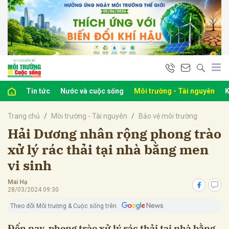
bình luận
Tin tức
Nước và cuộc sống
Môi trường - Tài nguyên
K
Trang chủ
Môi trường - Tài nguyên
Bảo vệ môi trường
Hải Dương nhân rộng phong trào
xử lý rác thải tại nhà bằng men
vi sinh
Hủy
G
Mai Hạ
28/03/2024 09:30
Theo dõi Môi trường & Cuộc sống trên
Đến nay, phong trào xử lý rác thải tại nhà bằng