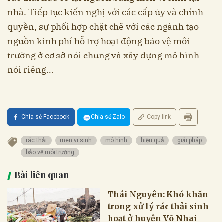
nhà. Tiếp tục kiến nghị với các cấp ủy và chính
quyền, sự phối hợp chặt chẽ với các ngành tạo
nguồn kinh phí hỗ trợ hoạt động bảo vệ môi
trường ở cơ sở nói chung và xây dựng mô hình
nói riêng…
Chia sẻ Facebook
Chia sẻ Zalo
Copy link
rác thải
men vi sinh
mô hình
hiệu quả
giải pháp
bảo vệ môi trường
Bài liên quan
Thái Nguyên: Khó khăn
trong xử lý rác thải sinh
hoạt ở huyện Võ Nhai