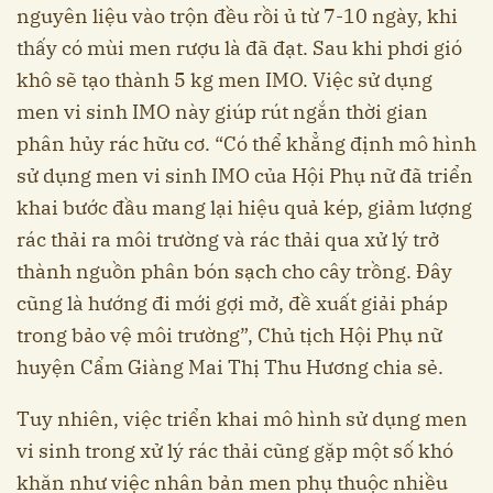
nguyên liệu vào trộn đều rồi ủ từ 7-10 ngày, khi
thấy có mùi men rượu là đã đạt. Sau khi phơi gió
khô sẽ tạo thành 5 kg men IMO. Việc sử dụng
men vi sinh IMO này giúp rút ngắn thời gian
phân hủy rác hữu cơ. “Có thể khẳng định mô hình
sử dụng men vi sinh IMO của Hội Phụ nữ đã triển
khai bước đầu mang lại hiệu quả kép, giảm lượng
rác thải ra môi trường và rác thải qua xử lý trở
thành nguồn phân bón sạch cho cây trồng. Đây
cũng là hướng đi mới gợi mở, đề xuất giải pháp
trong bảo vệ môi trường”, Chủ tịch Hội Phụ nữ
huyện Cẩm Giàng Mai Thị Thu Hương chia sẻ.
Tuy nhiên, việc triển khai mô hình sử dụng men
vi sinh trong xử lý rác thải cũng gặp một số khó
khăn như việc nhân bản men phụ thuộc nhiều