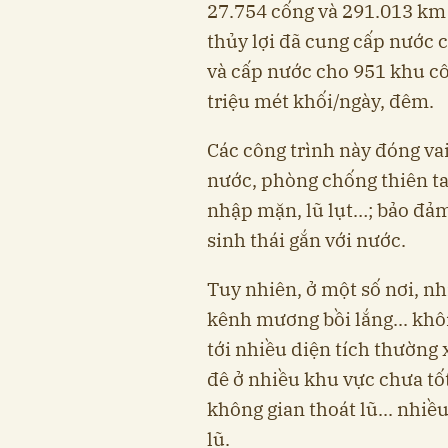
27.754 cống và 291.013 km 
thủy lợi đã cung cấp nước 
và cấp nước cho 951 khu cô
triệu mét khối/ngày, đêm.
Các công trình này đóng va
nước, phòng chống thiên t
nhập mặn, lũ lụt…; bảo đả
sinh thái gắn với nước.
Tuy nhiên, ở một số nơi, n
kênh mương bồi lắng... khô
tới nhiều diện tích thường 
đê ở nhiều khu vực chưa tốt
không gian thoát lũ... nhiề
lũ.