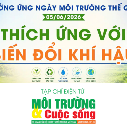
bình luận
Hủy
G