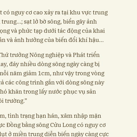
ất có nguy cơ cao xảy ra tại khu vực trung
trung…; sạt lở bờ sông, biển gây ảnh
ọng và phức tạp dưới tác động của khai
ản và ảnh hưởng của biến đổi khí hậu…
hứ trưởng Nông nghiệp và Phát triển
nay, đáy nhiều dòng sông ngày càng bị
mỗi năm giảm 1cm, như vậy trong vòng
cả các công trình gắn với dòng sông này
khó khăn trong lấy nước phục vụ sản
ôi trường.”
êm, tình trạng hạn hán, xâm nhập mặn
vực Đồng bằng sông Cửu Long có nguy cơ
 lụt ở miền trung diễn biến ngày càng cực