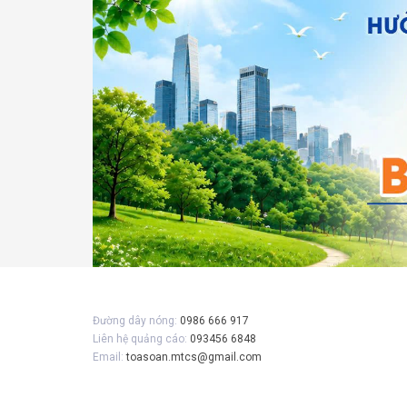
Gửi 
Đường dây nóng:
0986 666 917
Liên hệ quảng cáo:
093456 6848
Email:
toasoan.mtcs@gmail.com