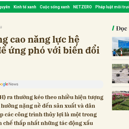
nguyên
Kinh tế xanh
Cuộc sống xanh
NETZERO
Pháp luật môi tr
Đọc 
ậu
ng cao năng lực hệ
để ứng phó với biến đổi
H) ra thường kéo theo nhiều hiện tượng
nh hưởng nặng nề đến sản xuất và dân
 các công trình thủy lợi là một trong
 chế thấp nhất những tác động xấu