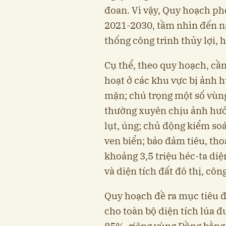
đoan. Vì vậy, Quy hoạch phò
2021-2030, tầm nhìn đến n
thống công trình thủy lợi, h
Cụ thể, theo quy hoạch, cầ
hoạt ở các khu vực bị ảnh 
mặn; chú trọng một số vùn
thường xuyên chịu ảnh hưở
lụt, úng; chủ động kiểm soá
ven biển; bảo đảm tiêu, tho
khoảng 3,5 triệu héc-ta diệ
và diện tích đất đô thị, cô
Quy hoạch đề ra mục tiêu 
cho toàn bộ diện tích lúa đ
85%, riêng vùng Đồng bằng